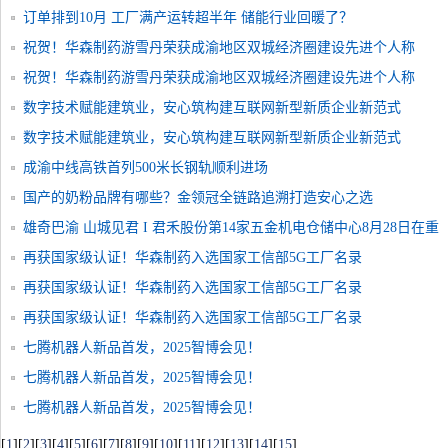
订单排到10月 工厂满产运转超半年 储能行业回暖了？
祝贺！华森制药游雪丹荣获成渝地区双城经济圈建设先进个人称
号！
祝贺！华森制药游雪丹荣获成渝地区双城经济圈建设先进个人称
号！
数字技术赋能建筑业，安心筑构建互联网新型新质企业新范式
数字技术赋能建筑业，安心筑构建互联网新型新质企业新范式
成渝中线高铁首列500米长钢轨顺利进场
国产的奶粉品牌有哪些？金领冠全链路追溯打造安心之选
雄奇巴渝 山城见君 I 君禾股份第14家五金机电仓储中心8月28日在重
庆盛大开业！
再获国家级认证！华森制药入选国家工信部5G工厂名录
再获国家级认证！华森制药入选国家工信部5G工厂名录
再获国家级认证！华森制药入选国家工信部5G工厂名录
七腾机器人新品首发，2025智博会见！
七腾机器人新品首发，2025智博会见！
七腾机器人新品首发，2025智博会见！
[
1
]
[
2
]
[
3
]
[
4
]
[
5
]
[
6
]
[
7
]
[
8
]
[
9
]
[
10
]
[
11
]
[
12
]
[
13
]
[
14
]
[
15
]