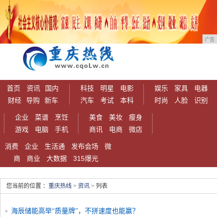
广告
首页
资讯
国内
科技
明星
电影
娱乐
家具
电器
财经
导购
新车
汽车
考试
本科
时尚
人脸
识别
企业
菜谱
烹饪
美食
美妆
瘦身
游戏
电脑
手机
商讯
电商
微店
消费
企业
生活通
发布会场
微
商
商业
大数据
315爆光
您当前的位置 ：
重庆热线
>
资讯
> 列表
海辰储能高举“质量牌”，不拼速度也能赢？