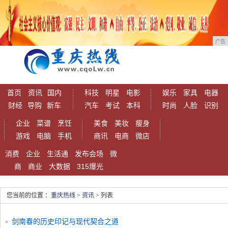
广告
首页
资讯
国内
科技
明星
电影
娱乐
家具
电器
财经
导购
新车
汽车
考试
本科
时尚
人脸
识别
企业
菜谱
烹饪
美食
美妆
瘦身
游戏
电脑
手机
商讯
电商
微店
消费
企业
生活通
发布会场
微
商
商业
大数据
315爆光
您当前的位置 ：
重庆热线
>
资讯
> 列表
剑南春的历史印记与现代契合之道