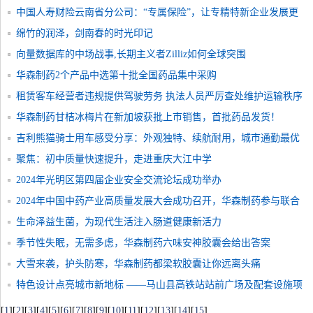
中国人寿财险云南省分公司：“专属保险”，让专精特新企业发展更
有底气
绵竹的润泽，剑南春的时光印记
向量数据库的中场战事,长期主义者Zilliz如何全球突围
华森制药2个产品中选第十批全国药品集中采购
租赁客车经营者违规提供驾驶劳务 执法人员严厉查处维护运输秩序
华森制药甘桔冰梅片在新加坡获批上市销售，首批药品发货！
吉利熊猫骑士用车感受分享：外观独特、续航耐用，城市通勤最优
选
聚焦：初中质量快速提升，走进重庆大江中学
2024年光明区第四届企业安全交流论坛成功举办
2024年中国中药产业高质量发展大会成功召开，华森制药参与联合
主办！
生命泽益生菌，为现代生活注入肠道健康新活力
季节性失眠，无需多虑，华森制药六味安神胶囊会给出答案
大雪来袭，护头防寒，华森制药都梁软胶囊让你远离头痛
特色设计点亮城市新地标 ——马山县高铁站站前广场及配套设施项
目建设稳步推进
[
1
]
[
2
]
[
3
]
[
4
]
[
5
]
[
6
]
[
7
]
[
8
]
[
9
]
[
10
]
[
11
]
[
12
]
[
13
]
[
14
]
[
15
]