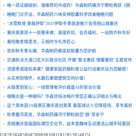
唯一高证据级别、强推荐的中成药！华森制药痛泻宁颗粒再获《肠
易激综合征中西医结合诊疗专家共识》推荐
睡眠门诊开设，华森制药六味安神胶囊科学改善睡眠问题
“冰雪胜境 美哉伊犁”2025伊犁冬季旅游推介会亮相山城重庆
重庆奥莱双十一钜惠来袭：直接折扣、会员福利，一站购齐秋冬好
物
重阳敬老情意浓，元祖时令礼传匠心
告别秋冬季头痛：华森制药都梁软胶囊为您护航
交通执法大渡口区大队联合社区 开展“普法惠民 情暖重阳”主题宣传
慰问活动
流感季或提前来袭？健康家庭药箱科普公益行动重庆站为您解惑！
从实用到情怀，水磨石重塑建筑空间价值！
从隐患到安心：一线管理者评价威盛AI的安全价值
咽喉炎是一种病吗？华森甘桔冰梅片带您正确认识咽炎与喉炎
这个周末逛3A级景区重庆首创奥莱 看篮球达人空降现场、享专属折
扣
秋季腹泻高发，华森制药痛泻宁颗粒助您“肠”享安宁
亮相重庆首届国际潮饮文化节，益禾堂趣味互动激活山城年轻基因
[
1
]
[
2
]
[
3
]
[
4
]
[
5
]
[
6
]
[
7
]
[
8
]
[
9
]
[
10
]
[
11
]
[
12
]
[
13
]
[
14
]
[
15
]