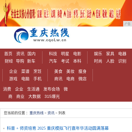
广告
首页
资讯
国内
科技
明星
电影
娱乐
家具
电器
财经
导购
新车
汽车
考试
本科
时尚
人脸
识别
企业
菜谱
烹饪
美食
美妆
瘦身
游戏
电脑
手机
商讯
电商
微店
消费
企业
生活通
发布会场
微
商
商业
大数据
315爆光
您当前的位置 ：
重庆热线
>
资讯
> 列表
科普 + 师资培育 2025 重庆模拟飞行嘉年华活动圆满落幕