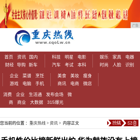
广告
首页
资讯
国内
科技
明星
电影
娱乐
家具
电器
财经
导购
新车
汽车
考试
本科
时尚
人脸
识别
企业
菜谱
烹饪
美食
美妆
瘦身
游戏
电脑
手机
商讯
电商
微店
消费
企业
生活通
发布会场
微
商
商业
大数据
315爆光
您当前的位置 ：
重庆热线
>
资讯
> 内容正文