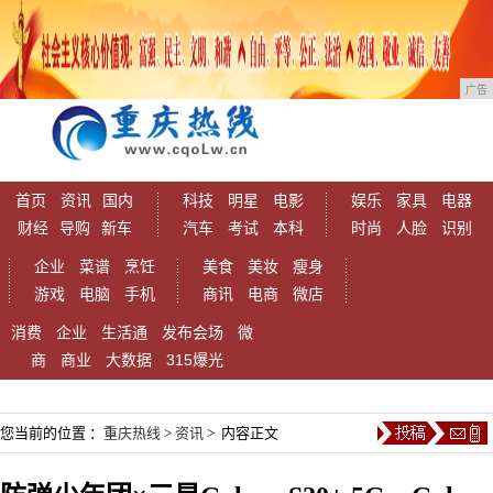
广告
首页
资讯
国内
科技
明星
电影
娱乐
家具
电器
财经
导购
新车
汽车
考试
本科
时尚
人脸
识别
企业
菜谱
烹饪
美食
美妆
瘦身
游戏
电脑
手机
商讯
电商
微店
消费
企业
生活通
发布会场
微
商
商业
大数据
315爆光
您当前的位置 ：
重庆热线
>
资讯
> 内容正文