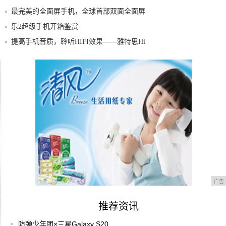
过，还是
最完美的全面屏手机，全球首部双面全面屏
手机来
乐2超级手机开箱鉴赏
提高手机音质，聆听HIFI效果——雅特思Hi
就在刚刚，三星发布史上最贵手机W20，苹
果华
3月即将发布的5款智能手机，哪款性价比最
高最
广告
推荐资讯
防弹少年团×三星Galaxy S20