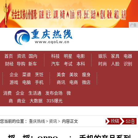
广告
首页
资讯
国内
科技
明星
电影
娱乐
家具
电器
财经
导购
新车
汽车
考试
本科
时尚
人脸
识别
企业
菜谱
烹饪
美食
美妆
瘦身
游戏
电脑
手机
商讯
电商
微店
消费
企业
生活通
发布会场
微
商
商业
大数据
315爆光
您当前的位置 ：
重庆热线
>
资讯
> 内容正文