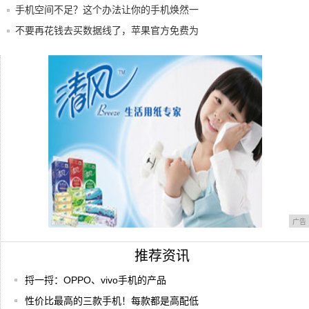
手机空间不足？这个办法让你的手机焕然一
新
不要再花钱去买数据线了，苹果官方免费为
你更换
重磅！又一个国产手机操作系统横空出世，
闯入千
iPhone手机耗电严重，这4个解决方法，值
广告
推荐资讯
捋一捋：OPPO、vivo手机的产品
性价比最高的三款手机！每款都是高配低