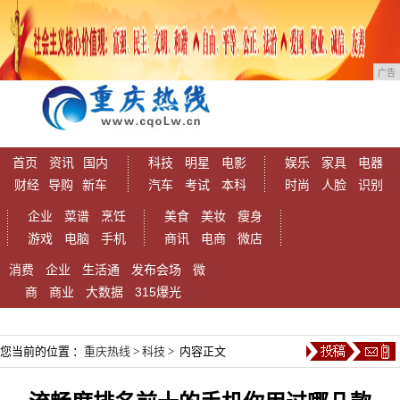
广告
首页
资讯
国内
科技
明星
电影
娱乐
家具
电器
财经
导购
新车
汽车
考试
本科
时尚
人脸
识别
企业
菜谱
烹饪
美食
美妆
瘦身
游戏
电脑
手机
商讯
电商
微店
消费
企业
生活通
发布会场
微
商
商业
大数据
315爆光
您当前的位置 ：
重庆热线
>
科技
> 内容正文