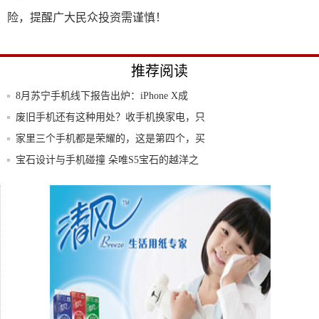
险，提醒广大民众投资需谨慎！
推荐阅读
8月苏宁手机线下报告出炉：iPhone X成
废旧手机还有这种用处？收手机换家电，只
有它干
家里三个手机都是荣耀的，这是第四个，买
给老妈
宝石设计与手机碰撞 朵唯S5宝石的越洋之
旅
三星翻盖手机发布，售价高达iPhone 7
三星S8售价或超越苹果 史上最贵S系手机