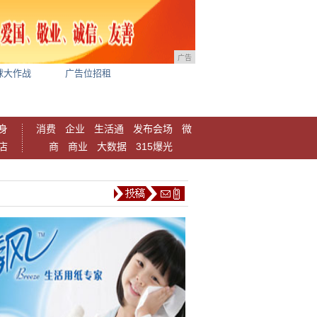
广告
球大作战
广告位招租
身
消费
企业
生活通
发布会场
微
店
商
商业
大数据
315爆光