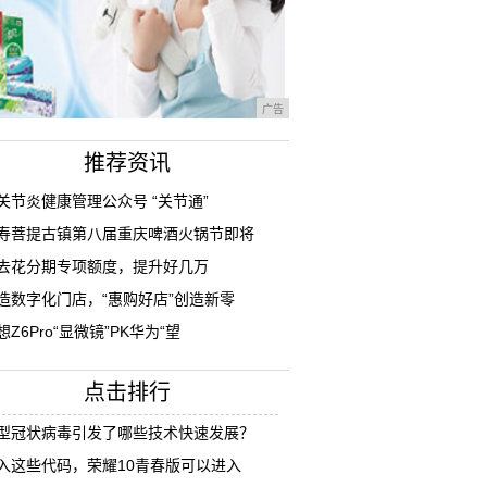
广告
推荐资讯
关节炎健康管理公众号 “关节通”
寿菩提古镇第八届重庆啤酒火锅节即将
去花分期专项额度，提升好几万
造数字化门店，“惠购好店”创造新零
想Z6Pro“显微镜”PK华为“望
点击排行
型冠状病毒引发了哪些技术快速发展？
入这些代码，荣耀10青春版可以进入