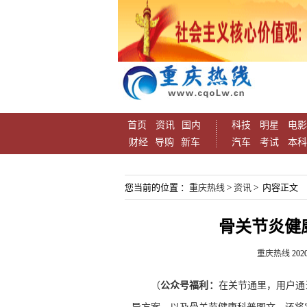
首页
资讯
国内
科技
明星
电影
财经
导购
新车
汽车
考试
本科
您当前的位置 ：
重庆热线
>
资讯
> 内容正文
骨关节炎健
重庆热线
2020
（
公众号福利：
在关节通里，用户通