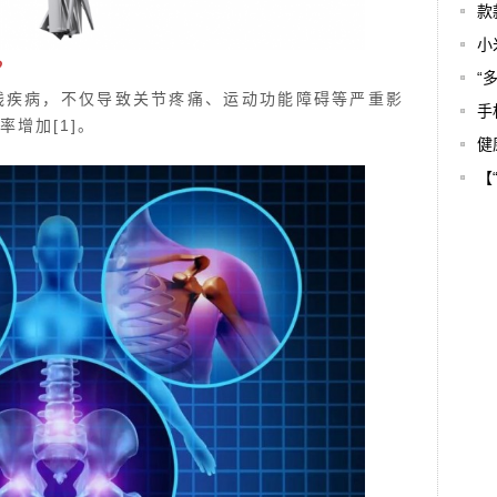
款
小
？
“
残疾病，不仅导致关节疼痛、运动功能障碍等严重影
手
率增加
[1]
。
健
【