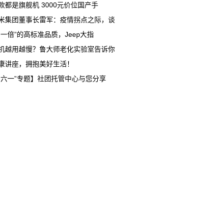
款都是旗舰机 3000元价位国产手
米集团董事长雷军：疫情拐点之际，谈
多一倍”的高标准品质，Jeep大指
机越用越慢？鲁大师老化实验室告诉你
康讲座，拥抱美好生活！
“六一”专题】社团托管中心与您分享