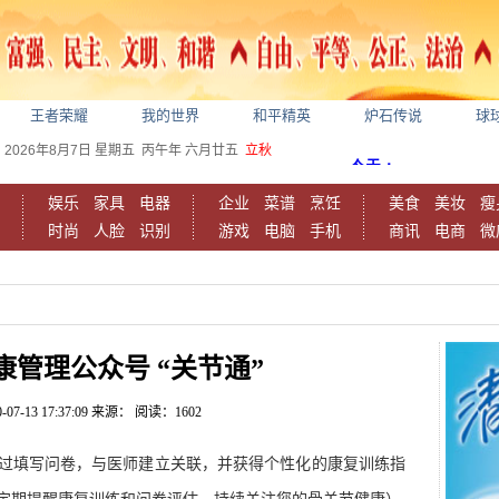
王者荣耀
我的世界
和平精英
炉石传说
球
2026年8月7日
星期五
丙午年 六月廿五
立秋
娱乐
家具
电器
企业
菜谱
烹饪
美食
美妆
瘦
时尚
人脸
识别
游戏
电脑
手机
商讯
电商
微
康管理公众号 “关节通”
-07-13 17:37:09
来源：
阅读：1602
过填写问卷，与医师建立关联，并获得个性化的康复训练指