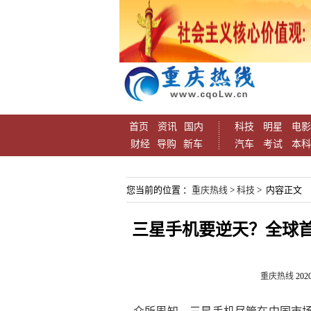
首页
资讯
国内
科技
明星
电影
财经
导购
新车
汽车
考试
本科
您当前的位置 ：
重庆热线
>
科技
> 内容正文
三星手机要逆天？全球首
重庆热线
2020