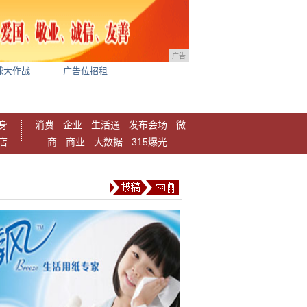
广告
球大作战
广告位招租
身
消费
企业
生活通
发布会场
微
店
商
商业
大数据
315爆光