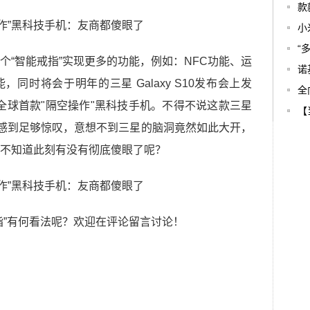
款
小
“
个“智能戒指”实现更多的功能，例如：NFC功能、运
诺
同时将会于明年的三星 Galaxy S10发布会上发
全
会成为全球首款"隔空操作"黑科技手机。不得不说这款三星
【
人感到足够惊叹，意想不到三星的脑洞竟然如此大开，
不知道此刻有没有彻底傻眼了呢？
指”有何看法呢？欢迎在评论留言讨论！