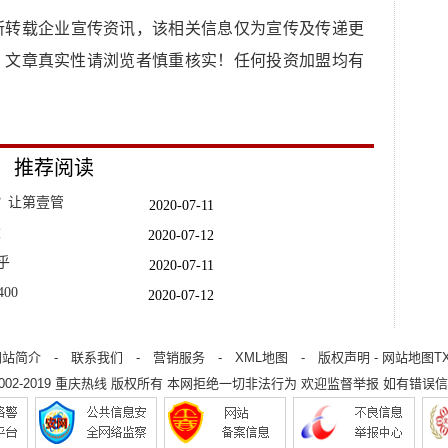
所转载企业宣传资讯，该相关信息仅为宣传及传递更
，文章真实性请浏览者慎重核实！任何投资加盟均有
推荐阅读
？让第壹管
2020-07-11
念
2020-07-12
乎
2020-07-11
00
2020-07-12
2020-07-13
真正的正
2020-07-11
网站简介
-
联系我们
-
营销服务
-
XML地图
-
版权声明
-
网站地图
T
2002-2019
重庆热线
版权所有 本网拒绝一切非法行为 欢迎监督举报 如有错误信