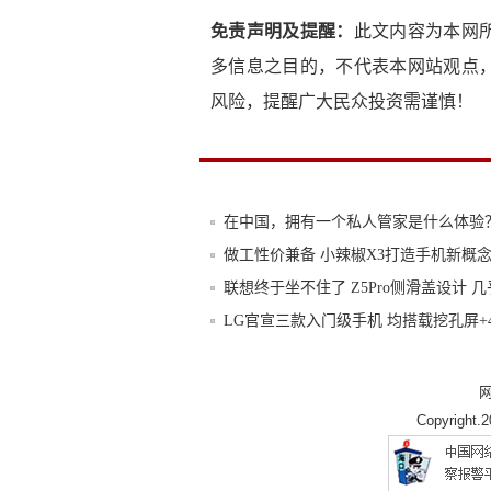
免责声明及提醒：
此文内容为本网
多信息之目的，不代表本网站观点
风险，提醒广大民众投资需谨慎！
在中国，拥有一个私人管家是什么体验
做工性价兼备 小辣椒X3打造手机新概
联想终于坐不住了 Z5Pro侧滑盖设计 几
LG官宣三款入门级手机 均搭载挖孔屏+4
真正壕手机！Vertu手机十万起售有范儿
中兴侧滑盖新机曝光，屏占比超95%，
Copyright.