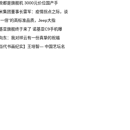
款都是旗舰机 3000元价位国产手
米集团董事长雷军：疫情拐点之际，谈
多一倍”的高标准品质，Jeep大指
基亚旗舰终于来了 诺基亚C9手机曝
向东：我对祥云有一份真挚的祝福
当代书画纪实】王培智— 中国艺坛名