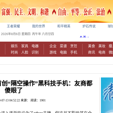
王者荣耀
我的世界
和平精英
炉石传说
球
2026年8月6日
星期四
丙午年 六月廿四
娱乐
家具
电器
企业
菜谱
烹饪
美食
美妆
瘦
时尚
人脸
识别
游戏
电脑
手机
商讯
电商
微
创“隔空操作”黑科技手机：友商都
傻眼了
-07-13 04:52:22
来源：
阅读：1901