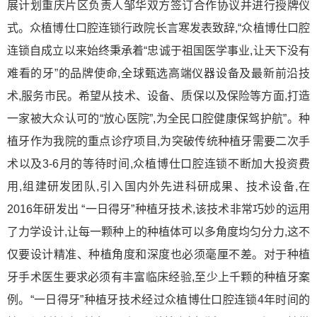
展计划重庆片区负责人邹华双方签订合作协议并进行授牌仪
式。众植博仕口腔连锁行政院长言寒发表致辞,“众植博仕口腔
连锁自成立以来始终秉承着“忠诚于祖国医学事业,让天下没有
难看的牙”的品牌使命,全球甄选高端仪器设备及最新前沿技
术,服务市民。希望从技术、设备、质保以及保险等方面,打造
一家被大众认可的“放心医院”,为全民口腔健康保驾护航”。种
植牙作为我院的重点诊疗项目,为突破传统种植牙需要二次手
术以及3-6月的等待时间,众植博仕口腔连锁不断加大投资费
用,组建研发团队,引入国内外先进科研成果、技术设备,在
2016年研发出 “一日得牙”种植牙技术,该技术非常巧妙的运用
了力学设计,让每一颗种上的种植体可以多角度均匀分力,这不
仅要设计精准、种植角度和深度也必须毫厘不差。对于种植
牙手术医生要求必须有丰富临床经验,至少上千颗的种植牙案
例。“一日得牙”种植牙技术经过众植博仕口腔连锁4年时间的