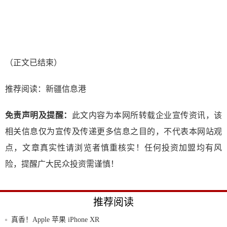
（正文已结束）
推荐阅读：
新疆信息港
免责声明及提醒：
此文内容为本网所转载企业宣传资讯，该
相关信息仅为宣传及传递更多信息之目的，不代表本网站观
点，文章真实性请浏览者慎重核实！任何投资加盟均有风
险，提醒广大民众投资需谨慎！
推荐阅读
真香！Apple 苹果 iPhone XR