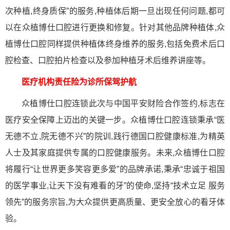
次种植,终身质保”的服务,种植体后期一旦出现任何问题,都可
以在众植博仕口腔进行更换和修复。针对其他品牌种植体,众
植博仕口腔同样提供种植体终身维养的服务,包括免费术后口
腔检查、口腔拍片检查以及参加种植牙术后维养讲座等。
医疗机构责任险为诊所保驾护航
众植博仕口腔连锁此次与中国平安财险合作签约,标志在
医疗安全保障上迈出的关键一步。众植博仕口腔连锁秉承“医
无德不立,院无德不兴”的院训,践行德国口腔健康标准,为精英
人士及其家庭提供专属的口腔健康服务。未来,众植博仕口腔
将履行“让世界更多笑容更多爱”的品牌承诺,秉承“忠诚于祖国
的医学事业,让天下没有难看的牙”的使命,坚持“技术立足 服务
领先”的服务宗旨,为大众提供更高质量、更安全放心的看牙体
验。