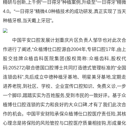
精研与创新,上千例“一日得牙”种植案例,升级至“一日得牙”精微
4.0。“一日得牙”精微4.0种植技术的成功研发,真正实现了当天
种植牙根,当天戴上牙冠”。
中国平安口腔发展计划重庆片区负责人邹华也对此次合
作进行了阐述,“众植博仕口腔源自2004年,专研口腔17年,由上
股交挂牌众植齿科医院集团(股权简称:众植齿科,股权代
码:205272)联合德国口腔博士共同打造德式管理标准的“全国
连锁齿科”,先后成立中德种植牙基地、明星美牙基地,定期走
进养老院,到社区、学校、企业宣传口腔知识、免费义诊,一步
一个脚印,踏踏实实为百姓服务,受到市民的一致好评。基于众
植博仕口腔连锁的实力和良好的大众口碑,才有了我们此次合
作的机会。中国平安财险承保众植博仕口腔医疗责任险,其核
心理念是将保险的风险管控与口腔医疗质量相挂钩,形成量化