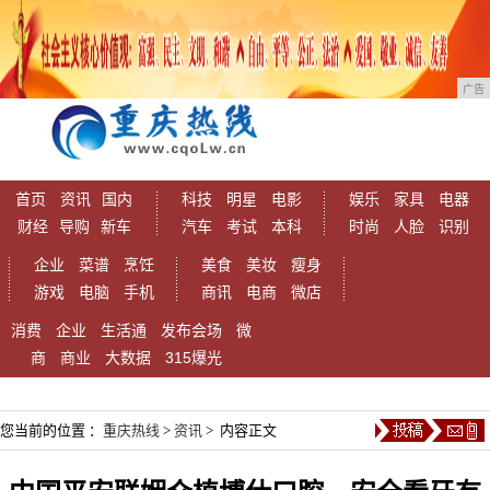
广告
首页
资讯
国内
科技
明星
电影
娱乐
家具
电器
财经
导购
新车
汽车
考试
本科
时尚
人脸
识别
企业
菜谱
烹饪
美食
美妆
瘦身
游戏
电脑
手机
商讯
电商
微店
消费
企业
生活通
发布会场
微
商
商业
大数据
315爆光
您当前的位置 ：
重庆热线
>
资讯
> 内容正文