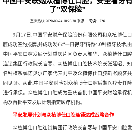
中国平安联姻众植博仕口腔，安全看牙有
了”双保险”
重庆热线
2020-09-24 10:28:30
来源：
阅读：726
9月17日,中国平安财产保险股份有限公司和众植博仕口
腔成功签约授牌,并成功发布:“一日得牙”精微4.0种植牙技术,由
中国平安口腔发展计划重庆片区负责人邹华、众植博仕口腔
连锁集团行政院长言寒、众植博仕口腔技术院长张延昭、知
名种植系统诺贝尔厂家代表刘平及众植博仕口腔新老顾客共
同见证。从此,中国平安财险对众植博仕口腔后期医疗责任险
进行承保。众植博仕口腔成为重庆首批中国平安财险承保机
构及首批平安发展计划指定医疗机构。
平安发展计划与
众植博仕
口腔连锁达成战略合作
众植博仕口腔连锁集团行政院长言寒与中国平安口腔发