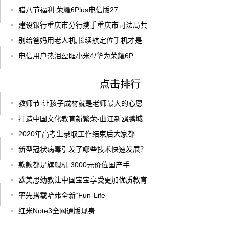
腊八节福利:荣耀6Plus电信版27
建设银行重庆市分行携手重庆市司法局共
别给爸妈用老人机,长续航定位手机才是
电信用户热泪盈眶小米4/华为荣耀6P
点击排行
教师节-让孩子成材就是老师最大的心愿
打造中国文化教育新繁荣-曲江新鸥鹏城
2020年高考生录取工作结束后大家都
新型冠状病毒引发了哪些技术快速发展？
款款都是旗舰机 3000元价位国产手
欧美思幼教让中国宝宝享受更加优质教育
率先搭载哈弗全新“Fun-Life”
红米Note3全网通版现身