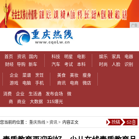
广告
首页
资讯
国内
科技
明星
电影
娱乐
家具
电器
财经
导购
新车
汽车
考试
本科
时尚
人脸
识别
企业
菜谱
烹饪
美食
美妆
瘦身
游戏
电脑
手机
商讯
电商
微店
消费
企业
生活通
发布会场
微
商
商业
大数据
315爆光
您当前的位置 ：
重庆热线
>
资讯
> 内容正文