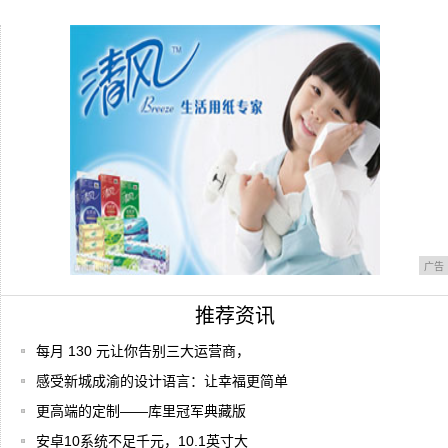
诺基亚首款主打夜拍的蔡司认证手机来了,
起售价
华为小米,手机“像素”之战
广告
推荐资讯
每月 130 元让你告别三大运营商，
感受新城成渝的设计语言：让幸福更简单
更高端的定制——库里冠军典藏版
安卓10系统不足千元，10.1英寸大