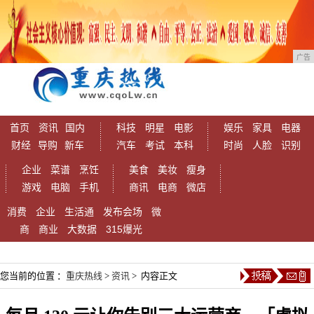
广告
首页
资讯
国内
科技
明星
电影
娱乐
家具
电器
财经
导购
新车
汽车
考试
本科
时尚
人脸
识别
企业
菜谱
烹饪
美食
美妆
瘦身
游戏
电脑
手机
商讯
电商
微店
消费
企业
生活通
发布会场
微
商
商业
大数据
315爆光
您当前的位置 ：
重庆热线
>
资讯
> 内容正文