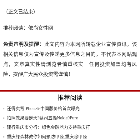
（正文已结束）
推荐阅读：
依尚女性网
免责声明及提醒：
此文内容为本网所转载企业宣传资讯，该
相关信息仅为宣传及传递更多信息之目的，不代表本网站观
点，文章真实性请浏览者慎重核实！任何投资加盟均有风
险，提醒广大民众投资需谨慎！
推荐阅读
还得卖肾iPhone6s中国版价格首次曝光
拍照效果要逆天?蔡司五摄Nokia9Pure
建行重庆市分行：绿色金融鼎力支持重庆打
赢污染
重庆绿森林教你如何预防甲醛,重庆除甲醛