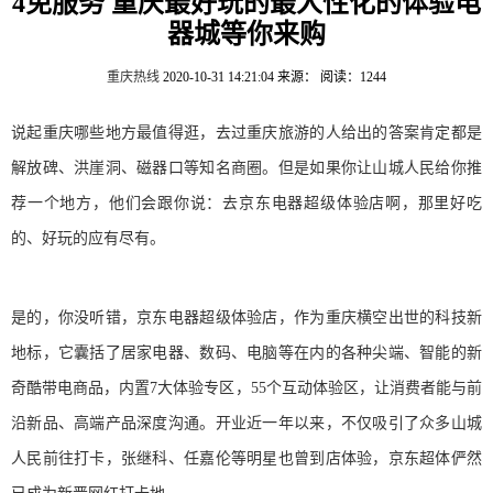
4免服务 重庆最好玩的最人性化的体验电
器城等你来购
重庆热线
2020-10-31 14:21:04
来源：
阅读：1244
说起重庆哪些地方最值得逛，去过重庆旅游的人给出的答案肯定都是
解放碑、洪崖洞、磁器口等知名商圈。但是如果你让山城人民给你推
荐一个地方，他们会跟你说：去京东电器超级体验店啊，那里好吃
的、好玩的应有尽有。
是的，你没听错，京东电器超级体验店，作为重庆横空出世的科技新
地标，它囊括了居家电器、数码、电脑等在内的各种尖端、智能的新
奇酷带电商品，内置7大体验专区，55个互动体验区，让消费者能与前
沿新品、高端产品深度沟通。开业近一年以来，不仅吸引了众多山城
人民前往打卡，张继科、任嘉伦等明星也曾到店体验，京东超体俨然