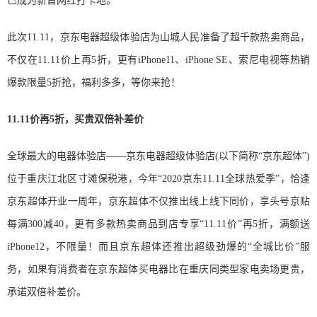
已成为新晋网红打卡地。
此次11.11，京东电器超级体验店为山城人民准备了超千款热卖商品，
不仅在11.11价上再5折，更有iPhone11、iPhone SE、索尼电视等热销
爆款限量5折抢，福利多多，等你来抢！
11.11价再5折，买贵双倍补差价
全球最大的电器体验店——京东电器超级体验店(以下简称“京东超体”)
位于重庆江北区寸滩保税港，今年“2020京东11.11全球热爱季”，恰逢
京东超体开业一周年，京东超体不仅推出线上线下同价，享头号京贴
每满300减40，更有多款热卖商品到店专享“11.11价”再5折，满额送
iPhone12，不限量！而且京东超体还推出超级劲爆的“全城比价”服
务，如果有消费者在京东超体买电器比在重庆同类型家电卖场更贵，
承诺双倍补差价。