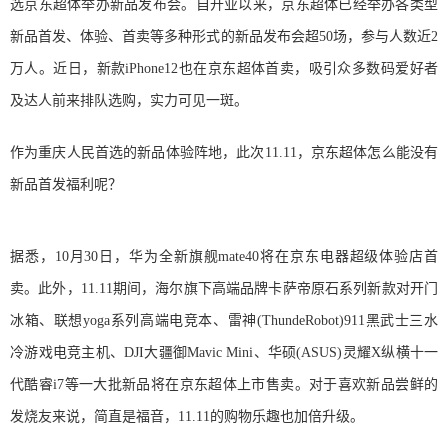
选京东超体举办新品发布会。自开业以来，京东超体已经举办各类型
新品首发、体验、首卖等多种形式的新品发布会超50场，参与人数近2
万人。近日，新款iPhone12也在京东超体首卖，吸引众多数码爱好者
及达人前来排队选购，实力可见一斑。
作为重庆人民首选的新品体验阵地，此次11.11，京东超体怎么能没有
新品首发福利呢？
据悉，10月30日，华为全新旗舰mate40将在京东电器超级体验店首
卖。此外，11.11期间，海尔旗下高端品牌卡萨帝原石系列新款对开门
冰箱、联想yoga系列高端电竞本、雷神(ThundeRobot)911黑武士三水
冷游戏电竞主机、DJI大疆御Mavic Mini、华硕(ASUS)灵耀X纵横十一
代酷睿i7等一大批新品将在京东超体上市售卖。对于喜欢新品尝鲜的
发烧友来说，简直是福音，11.11的购物乐趣也加倍升级。