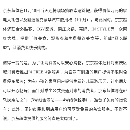
京东超体在11月10日当天还将现场抽取幸运锦鲤，获得价值万元的家
电大礼包以及凯迪拉克豪华汽车使用权（1个月）。与此同时，京东超
体还联合必胜客、CGV影城、德庄火锅、壳牌、IN STYLE等一众网
红大牌，提供半价美食、观影券和免费餐饮美食等，组成“逛吃联
盟”，让消费者快乐购物。
值得一提的是，为了让消费者可以安心购物，京东超体还针对重庆区
域消费者推出“4 FREE”4免服务，为自驾车到店的用户提供不限时免
费停车服务；为有小孩的家庭用户提供免费的儿童游乐园，让小朋友
可以开心畅玩；而针对乘坐公共交通到来的消费者，京东超体则在轻
轨换乘站之间（3号线金渝站——4号线保税港），准备了免费的接驳
车；此外，周边市民和到店用户均可享受免费的茶饮服务。不得不
说，京东超体提供的服务简直是太周到了。