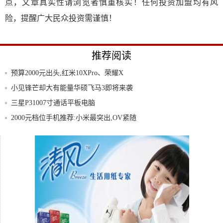
点，文章真实性请浏览者慎重核实！任何投资加盟均有风
险，提醒广大民众投资需谨慎！
推荐阅读
预算2000元出头,红米10XPro、荣耀X
小见锋芒却大有能量华硕飞马3即将来袭
三星P31007寸通话平板电脑
2000元档位手机推荐:小米最突出,OV紧随
优惠500还有以旧换新补贴,高考后最值得买
的
华为Mate8节后降价200元!