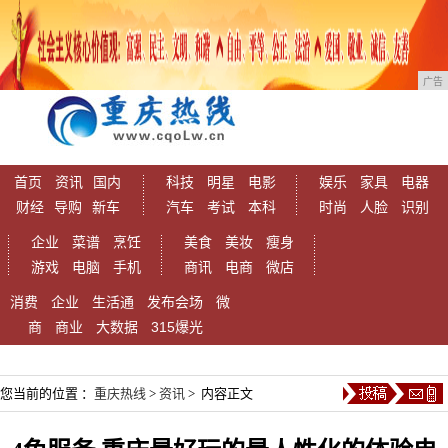
广告
首页
资讯
国内
科技
明星
电影
娱乐
家具
电器
财经
导购
新车
汽车
考试
本科
时尚
人脸
识别
企业
菜谱
烹饪
美食
美妆
瘦身
游戏
电脑
手机
商讯
电商
微店
消费
企业
生活通
发布会场
微
商
商业
大数据
315爆光
您当前的位置 ：
重庆热线
>
资讯
> 内容正文