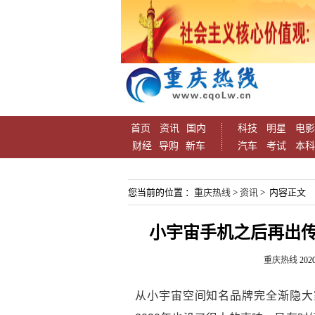
首页
资讯
国内
科技
明星
电影
财经
导购
新车
汽车
考试
本科
您当前的位置 ：
重庆热线
>
资讯
> 内容正文
小宇宙手机之后再出传
重庆热线
2020
从小宇宙空间知名品牌完全渐隐大