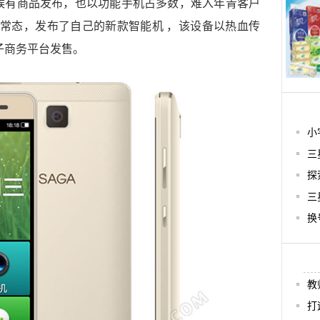
时候有商品发布，也以功能手机占多数，难入年青客户
反常态，发布了自己的新款智能机 ，该设备以热血传
子商务平台发售。
小
三
探
三
换
教
打