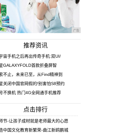
广告
推荐资讯
宇宙手机之后再出传奇手机:双UI/
星GALAXYFOLD首款折叠屏智
索不止，未来已至，从Find精神到
星关闭中国官网假的!别害怕S8预约
号不换机 热门4G全网通手机推荐
点击排行
师节-让孩子成材就是老师最大的心愿
造中国文化教育新繁荣-曲江新鸥鹏城