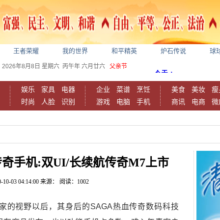
王者荣耀
我的世界
和平精英
炉石传说
球
2026年8月8日
星期六
丙午年 六月廿六
父亲节
娱乐
家具
电器
企业
菜谱
烹饪
美食
美妆
瘦
时尚
人脸
识别
游戏
电脑
手机
商讯
电商
微
奇手机:双UI/长续航传奇M7上市
-10-03 04:14:00
来源：
阅读：1002
家的视野以后，其身后的SAGA热血传奇数码科技