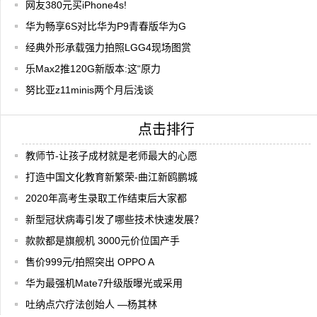
网友380元买iPhone4s!
华为畅享6S对比华为P9青春版华为G
经典外形承载强力拍照LGG4现场图赏
乐Max2推120G新版本:这“原力
努比亚z11minis两个月后浅谈
点击排行
教师节-让孩子成材就是老师最大的心愿
打造中国文化教育新繁荣-曲江新鸥鹏城
2020年高考生录取工作结束后大家都
新型冠状病毒引发了哪些技术快速发展？
款款都是旗舰机 3000元价位国产手
售价999元/拍照突出 OPPO A
华为最强机Mate7升级版曝光或采用
吐纳点穴疗法创始人 —杨其林