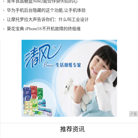
青年良品魅蓝Note2能否俘获90后的心
华为手机后台隐藏的这个功能,让手机体验
更好
让摩托罗拉大声告诉你们：什么叫工业设计
葵花宝典:iPhone5S不开机故障的终极维
不愧是杀手级产品,饱受好评的乐视1S
华为荣耀v8现在过时了吗?
广告
推荐资讯