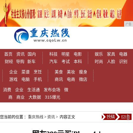
广告
首页
资讯
国内
科技
明星
电影
娱乐
家具
电器
财经
导购
新车
汽车
考试
本科
时尚
人脸
识别
企业
菜谱
烹饪
美食
美妆
瘦身
游戏
电脑
手机
商讯
电商
微店
消费
企业
生活通
发布会场
微
商
商业
大数据
315爆光
您当前的位置 ：
重庆热线
>
资讯
> 内容正文