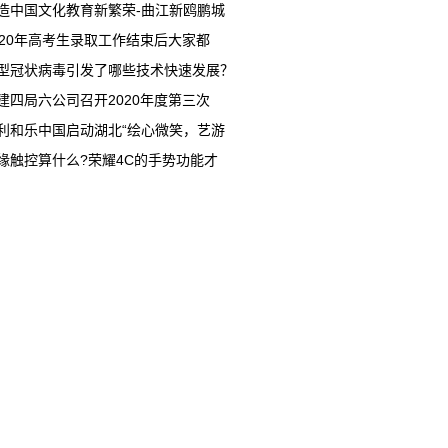
造中国文化教育新繁荣-曲江新鸥鹏城
020年高考生录取工作结束后大家都
型冠状病毒引发了哪些技术快速发展？
建四局六公司召开2020年度第三次
利和乐中国启动湖北“绘心微笑，艺游
缘触控算什么?荣耀4C的手势功能才