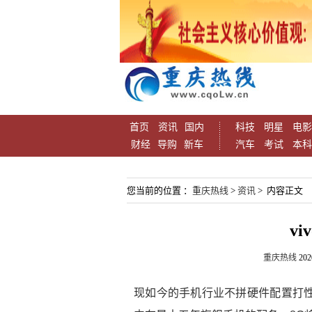
首页
资讯
国内
科技
明星
电影
财经
导购
新车
汽车
考试
本科
您当前的位置 ：
重庆热线
>
资讯
> 内容正文
vi
重庆热线
202
现如今的手机行业不拼硬件配置打性