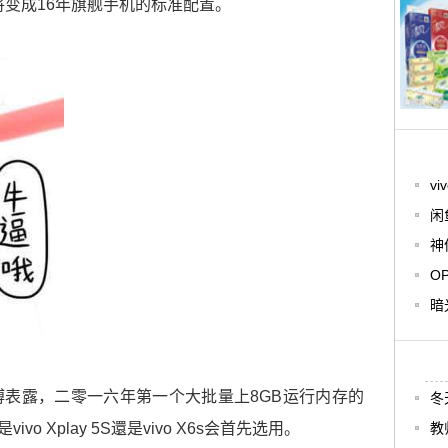
将变成16年旗舰手机的标准配置。
vi
闲
神
O
暗
表露，二零一六年第一个大批量上8GB运行内存的
冬
o Xplay 5S還是vivo X6s会首先选用。
教