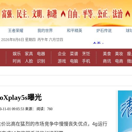
王者荣耀
我的世界
和平精英
炉石传说
球
2026年8月6日
星期四
丙午年 六月廿四
娱乐
家具
电器
企业
菜谱
烹饪
美食
美妆
瘦
时尚
人脸
识别
游戏
电脑
手机
商讯
电商
微
voXplay5s曝光
0-11-01 09:05:53
来源：
阅读：760
价比高在猛烈的市场竞争中慢慢丧失优点，4g运行