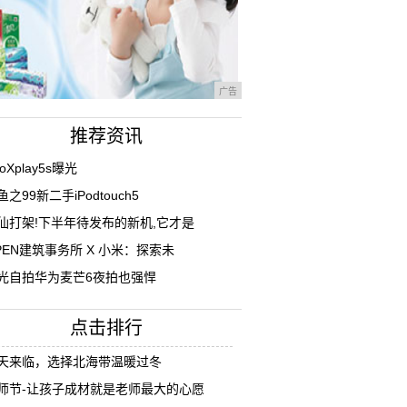
广告
推荐资讯
voXplay5s曝光
鱼之99新二手iPodtouch5
仙打架!下半年待发布的新机,它才是
PEN建筑事务所 X 小米：探索未
光自拍华为麦芒6夜拍也强悍
点击排行
天来临，选择北海带温暖过冬
师节-让孩子成材就是老师最大的心愿