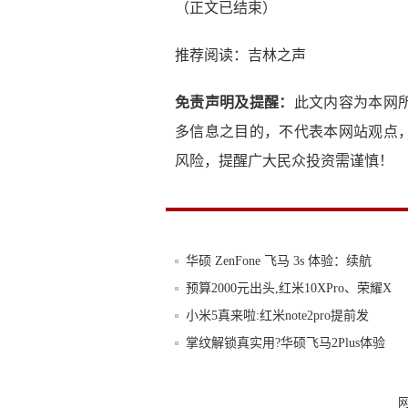
（正文已结束）
推荐阅读：
吉林之声
免责声明及提醒：
此文内容为本网
多信息之目的，不代表本网站观点
风险，提醒广大民众投资需谨慎！
华硕 ZenFone 飞马 3s 体验：续航
预算2000元出头,红米10XPro、荣耀X
小米5真来啦:红米note2pro提前发
掌纹解锁真实用?华硕飞马2Plus体验
RedmiK30至尊纪念版发布:120Hz三
MX5Pro配置细节曝光:搭载Exynos7