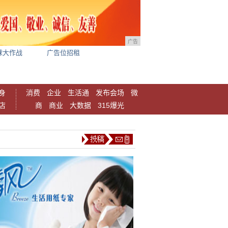
广告
球大作战
广告位招租
身
消费
企业
生活通
发布会场
微
店
商
商业
大数据
315爆光