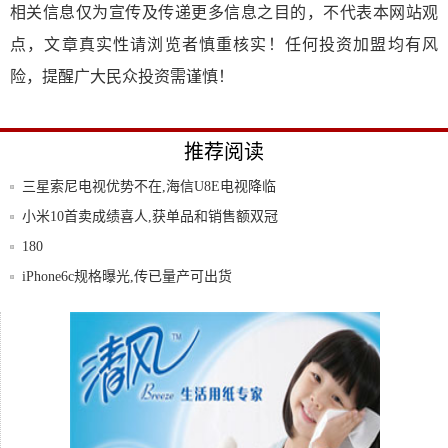
相关信息仅为宣传及传递更多信息之目的，不代表本网站观
点，文章真实性请浏览者慎重核实！任何投资加盟均有风
险，提醒广大民众投资需谨慎！
推荐阅读
三星索尼电视优势不在,海信U8E电视降临
超U
小米10首卖成绩喜人,获单品和销售额双冠
180
iPhone6c规格曝光,传已量产可出货
彭于晏代言vivoX9,竟然用的是iPhon
三星GalaxyS20系列参数/价格曝光