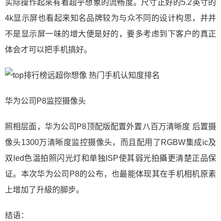
实际操作起來有着超乎想象的流畅度。尺寸正好的5.2英寸的
4k显示屏也看起来知名品牌较为与众不同的设计构思，并并
不是显示屏一味的增大便是好的，要多考虑到下客户的真正
体会才可以把手机搞好。
华为公司P8监控摄像头
照相层面，华为公司P8顶配版配置外置八百万清晰度 后置摄
像头1300万清晰度监控摄像头，而且配用了RGBW集成ic及
双led色温拍照闪光灯和单独ISP使其弱光拍攝更清楚正品保
证。本次华为公司P8的公布，也最能体现其在手机相机原素
上增加了升級的脚步。
结语：