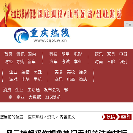
广告
首页
资讯
国内
科技
明星
电影
娱乐
家具
电器
财经
导购
新车
汽车
考试
本科
时尚
人脸
识别
企业
菜谱
烹饪
美食
美妆
瘦身
游戏
电脑
手机
商讯
电商
微店
消费
企业
生活通
发布会场
微
商
商业
大数据
315爆光
您当前的位置 ：
重庆热线
>
资讯
> 内容正文