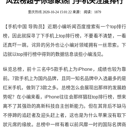
风云榜超乎你想象热门手机关注度排行
重庆热线
2020-10-24 15:01:22
来源：
阅读：1879
【手机中国 导购员】近期小编听闻百度搜索有一个top排行
榜，因此就探寻了下手机上top排行榜，不要看不清楚，一看
还真吓一跳，诧异的另外也让小编对领域拥有一丝思索。下
边就以top排行榜中得到的数据信息谈些小编浅见。
纵览总榜，前十三名中5款手机上为iPhone，成绩也较为靠
前。7款手机上为国内品牌，且同一知名品牌中入选最多的是
红米手机，做到了3款之多。总榜怎么会展现出那样的发展趋
势呢？在小编来看，iPhone往往会那样猖狂top排行榜，想来
离不了其强劲的高新科技自主创新能力。但在其背后不缺马
不停蹄的追赶者及迎头赶上者，这也是为什么苹果沒有取下
狀元席的缘故。总榜中一样有着以前风靡一时的国际名牌商