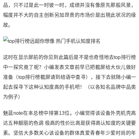
品，只不过是此一时彼一时，成绩并沒有像原先那般风景，
幅度并不大的自主创新另加昂贵的市场价是出現此状况的缘
故。
这时在显示屏前的你见到此篇后是不是也奇怪地去top排行榜
中一探究竟了呢？小编发表文章前早已把截屏给大伙儿做好
准备（top排行榜截屏请到结语中查寻），接下去就随小编一
起去探寻下这种认知度高的手机吧！（以各知名品牌中品类
为例子）
魅蓝note在本总榜中排第13位。小编觉得该设备外壳机壳高
达五种靓丽的色调 极高的性价比高是获得高认知度的关键要
素。坚信大多数关心该设备的群体真爱青春年少爱时尚的年