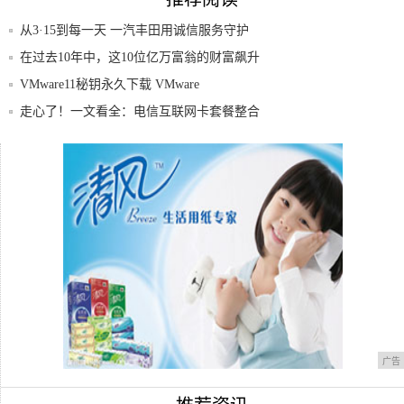
从3·15到每一天 一汽丰田用诚信服务守护
消
在过去10年中，这10位亿万富翁的财富飙升
了
VMware11秘钥永久下载 VMware
走心了！一文看全：电信互联网卡套餐整合
版
Vue3.0新特性探索
被忽视的华为旗舰，从4488跌至3198，麒
广告