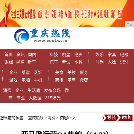
广告
首页
资讯
国内
科技
明星
电影
娱乐
家具
电器
财经
导购
新车
汽车
考试
本科
时尚
人脸
识别
企业
菜谱
烹饪
美食
美妆
瘦身
游戏
电脑
手机
商讯
电商
微店
消费
企业
生活通
发布会场
微
商
商业
大数据
315爆光
您当前的位置 ：
重庆热线
>
消费
> 内容正文