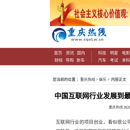
首页
资讯
国内
科技
明星
电影
财经
导购
新车
汽车
考试
本科
您当前的位置 ：
重庆热线
>
娱乐
> 内容正文
中国互联网行业发展到最
重庆热线
2020
互联网行业的项目创业，看似很公