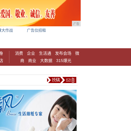
广告
球大作战
广告位招租
身
消费
企业
生活通
发布会场
微
店
商
商业
大数据
315爆光