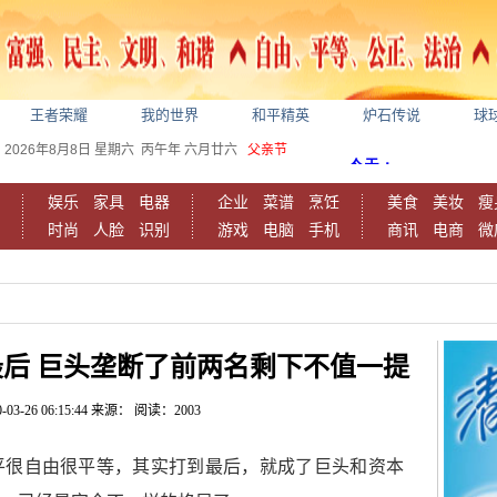
王者荣耀
我的世界
和平精英
炉石传说
球
2026年8月8日
星期六
丙午年 六月廿六
父亲节
娱乐
家具
电器
企业
菜谱
烹饪
美食
美妆
瘦
时尚
人脸
识别
游戏
电脑
手机
商讯
电商
微
后 巨头垄断了前两名剩下不值一提
-03-26 06:15:44
来源：
阅读：2003
平很自由很平等，其实打到最后，就成了巨头和资本