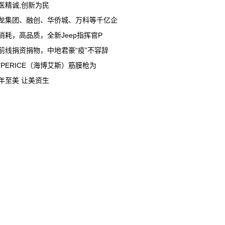
医精诚,创新为民
龙集团、融创、华侨城、万科等千亿企
消耗，高品质，全新Jeep指挥官P
前线捐资捐物，中地君豪“疫”不容辞
YPERICE（海博艾斯）筋膜枪为
年至美 让美资生