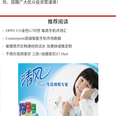
险，提醒广大民众投资需谨慎！
推荐阅读
OPPO U3/金色G7问世 每周手机评测汇
Counterpoint高端智能手机市场数据
崔健周杰伦韩庚纷纷试水 张惠妹或推定制
手机？
不用乐视用索尼 三防+拍摄索尼Z5 Dual
华为Nova2s图片赏析 迄今为止颜值最高的
@全体青岛人！手机携号转网11月底全面实
行