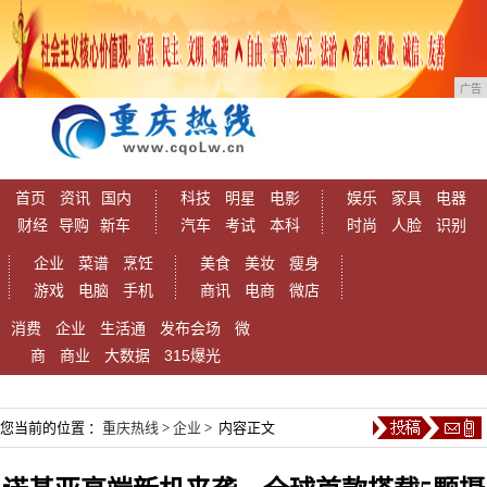
广告
首页
资讯
国内
科技
明星
电影
娱乐
家具
电器
财经
导购
新车
汽车
考试
本科
时尚
人脸
识别
企业
菜谱
烹饪
美食
美妆
瘦身
游戏
电脑
手机
商讯
电商
微店
消费
企业
生活通
发布会场
微
商
商业
大数据
315爆光
您当前的位置 ：
重庆热线
>
企业
> 内容正文