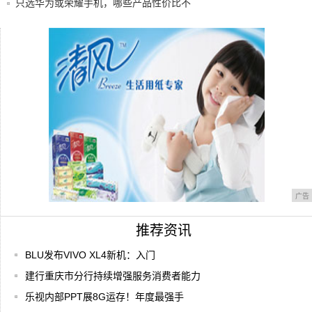
只选华为或荣耀手机，哪些产品性价比不
错？
“海天杯”中餐烹饪世锦赛震撼来袭,看选手
如何
中兴发布天机Axon205G售价2198元起
广告
推荐资讯
BLU发布VIVO XL4新机：入门
建行重庆市分行持续增强服务消费者能力
乐视内部PPT展8G运存！年度最强手