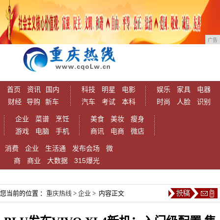
广告
首页
资讯
国内
科技
明星
电影
娱乐
家具
电器
财经
导购
新车
汽车
考试
本科
时尚
人脸
识别
企业
菜谱
烹饪
美食
美妆
瘦身
游戏
电脑
手机
商讯
电商
微店
消费
企业
生活通
发布会场
微
商
商业
大数据
315爆光
您当前的位置 ：
重庆热线
>
企业
> 内容正文