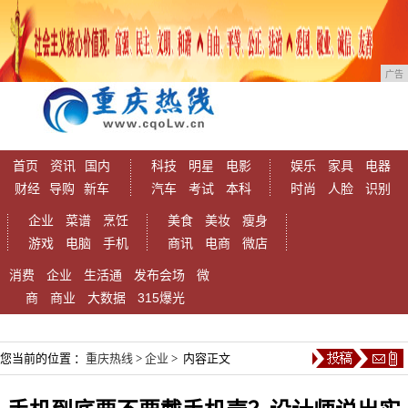
广告
首页
资讯
国内
科技
明星
电影
娱乐
家具
电器
财经
导购
新车
汽车
考试
本科
时尚
人脸
识别
企业
菜谱
烹饪
美食
美妆
瘦身
游戏
电脑
手机
商讯
电商
微店
消费
企业
生活通
发布会场
微
商
商业
大数据
315爆光
您当前的位置 ：
重庆热线
>
企业
> 内容正文