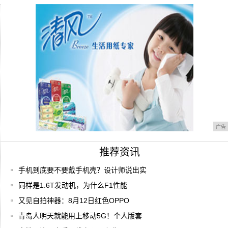
价格屠夫！南孚新一代无线充电器发布，网
友：手
传说中的散热黑科技 南孚QI无线充电器不
买后
广告
推荐资讯
手机到底要不要戴手机壳？设计师说出实
同样是1.6T发动机，为什么F1性能
又见自拍神器：8月12日红色OPPO
青岛人明天就能用上移动5G！个人版套