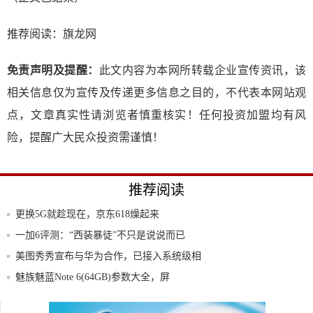
推荐阅读：
旗龙网
免责声明及提醒：
此文内容为本网所转载企业宣传资讯，该
相关信息仅为宣传及传递更多信息之目的，不代表本网站观
点，文章真实性请浏览者慎重核实！任何投资加盟均有风
险，提醒广大民众投资需谨慎！
推荐阅读
更换5G就趁现在，京东618燥起来
一加6评测：“西装暴徒”不只是说说而已
美图秀秀宣布与华为合作，已接入系统级相
机底层
魅族魅蓝Note 6(64GB)参数大全，屏
提升手机音质的魔音神器 Voliee HiF