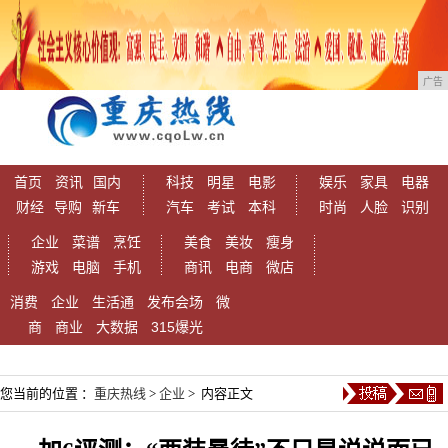
广告
首页
资讯
国内
科技
明星
电影
娱乐
家具
电器
财经
导购
新车
汽车
考试
本科
时尚
人脸
识别
企业
菜谱
烹饪
美食
美妆
瘦身
游戏
电脑
手机
商讯
电商
微店
消费
企业
生活通
发布会场
微
商
商业
大数据
315爆光
您当前的位置 ：
重庆热线
>
企业
> 内容正文