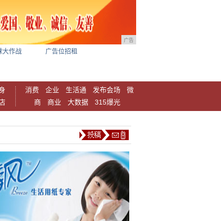
广告
球大作战
广告位招租
身
消费
企业
生活通
发布会场
微
店
商
商业
大数据
315爆光