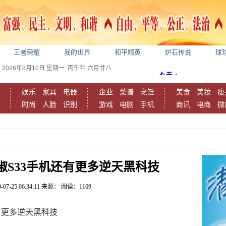
王者荣耀
我的世界
和平精英
炉石传说
球
2026年8月10日
星期一
丙午年 六月廿八
娱乐
家具
电器
企业
菜谱
烹饪
美食
美妆
瘦
时尚
人脸
识别
游戏
电脑
手机
商讯
电商
微
椒S33手机还有更多逆天黑科技
-07-25 06:34:11
来源：
阅读：1169