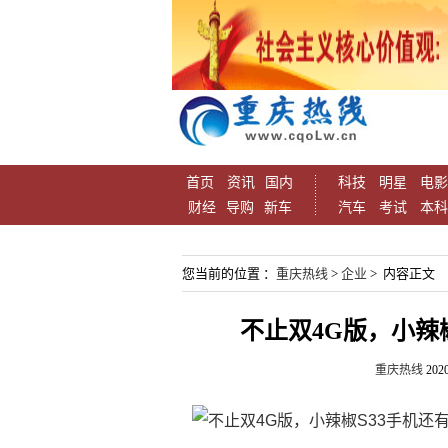
首页
资讯
国内
科技
明星
电影
财经
导购
新车
汽车
考试
本科
您当前的位置 ：
重庆热线
>
企业
> 内容正文
不止双4G版，小辣
重庆热线
2020