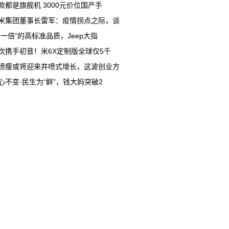
款都是旗舰机 3000元价位国产手
米集团董事长雷军：疫情拐点之际，谈
多一倍”的高标准品质，Jeep大指
次携手初音！米6X定制版全球仅5千
喷瘦或将迎来井喷式增长，这波创业方
心不变·民生为“鲜”，钱大妈突破2