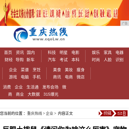
广告
首页
资讯
国内
科技
明星
电影
娱乐
家具
电器
财经
导购
新车
汽车
考试
本科
时尚
人脸
识别
企业
菜谱
烹饪
美食
美妆
瘦身
游戏
电脑
手机
商讯
电商
微店
消费
企业
生活通
发布会场
微
商
商业
大数据
315爆光
您当前的位置 ：
重庆热线
>
企业
> 内容正文