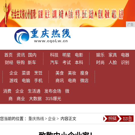
广告
首页
资讯
国内
科技
明星
电影
娱乐
家具
电器
财经
导购
新车
汽车
考试
本科
时尚
人脸
识别
企业
菜谱
烹饪
美食
美妆
瘦身
游戏
电脑
手机
商讯
电商
微店
消费
企业
生活通
发布会场
微
商
商业
大数据
315爆光
您当前的位置 ：
重庆热线
>
企业
> 内容正文