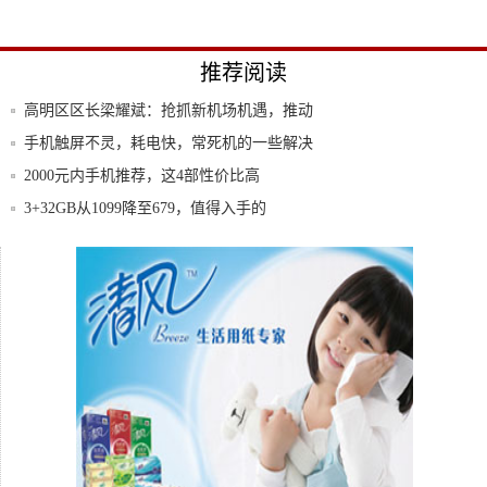
推荐阅读
高明区区长梁耀斌：抢抓新机场机遇，推动
高质量
手机触屏不灵，耗电快，常死机的一些解决
办法
2000元内手机推荐，这4部性价比高
3+32GB从1099降至679，值得入手的
花畔里网红达人选拔大赛总决赛擂鼓以响—
花畔里
华为Watch GT雅致款/手环3 Pro流