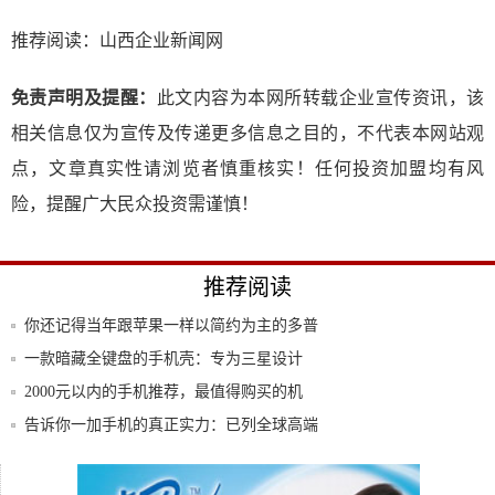
推荐阅读：
山西企业新闻网
免责声明及提醒：
此文内容为本网所转载企业宣传资讯，该
相关信息仅为宣传及传递更多信息之目的，不代表本网站观
点，文章真实性请浏览者慎重核实！任何投资加盟均有风
险，提醒广大民众投资需谨慎！
推荐阅读
你还记得当年跟苹果一样以简约为主的多普
达智能
一款暗藏全键盘的手机壳：专为三星设计
iPh
2000元以内的手机推荐，最值得购买的机
型，
告诉你一加手机的真正实力：已列全球高端
市场T
小米2S，为什么是安卓的不老机皇？雷军
是这么
你好，手机寡头时代!