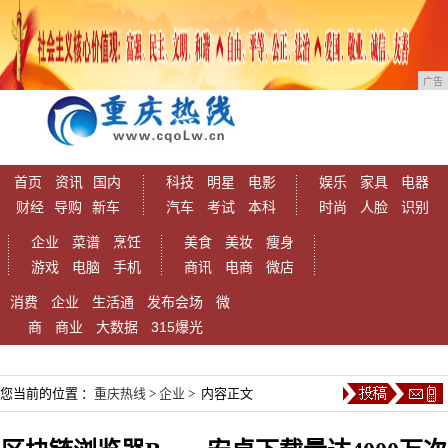
广告
首页
资讯
国内
科技
明星
电影
娱乐
家具
电器
财经
导购
新车
汽车
考试
本科
时尚
人脸
识别
企业
菜谱
烹饪
美食
美妆
瘦身
游戏
电脑
手机
商讯
电商
微店
消费
企业
生活通
发布会场
微
商
商业
大数据
315爆光
您当前的位置 ：
重庆热线
>
企业
> 内容正文