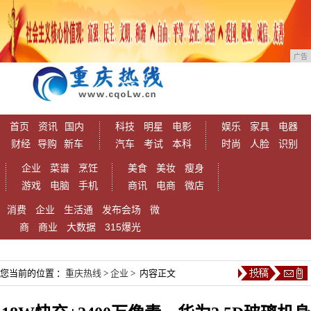
广告
首页
资讯
国内
科技
明星
电影
娱乐
家具
电器
财经
导购
新车
汽车
考试
本科
时尚
人脸
识别
企业
菜谱
烹饪
美食
美妆
瘦身
游戏
电脑
手机
商讯
电商
微店
消费
企业
生活通
发布会场
微
商
商业
大数据
315爆光
您当前的位置 ：
重庆热线
>
企业
> 内容正文