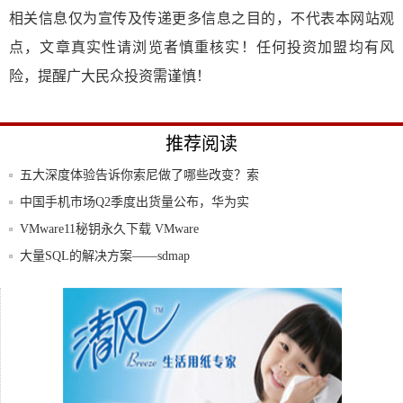
相关信息仅为宣传及传递更多信息之目的，不代表本网站观
点，文章真实性请浏览者慎重核实！任何投资加盟均有风
险，提醒广大民众投资需谨慎！
推荐阅读
五大深度体验告诉你索尼做了哪些改变？索
尼Xp
中国手机市场Q2季度出货量公布，华为实
现大幅
VMware11秘钥永久下载 VMware
大量SQL的解决方案——sdmap
使用华为手机钱包，你需要知道这几点
一大波全面屏手机来袭 但这款VR手机却更
值得