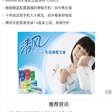
RedmiK30至尊纪念版发布:120Hz三
魅族魅蓝配置最强的神级手机！如今售价直
接跳水
十年前这部手机人人喊丑，如今看来却很前
卫，审
腾讯手机管家安卓7.6版本上线，亲情守护
家人
程序员在公司没事干时候，做什么好？!
Redmi 红米 K30智能手机摄像头拍摄体
广告
推荐资讯