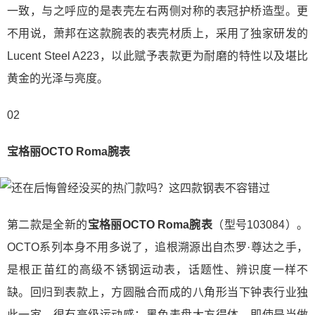
一致，与之呼应的是表壳左右两侧对称的表冠护桥造型。更
不用说，萧邦在这款腕表的表壳材质上，采用了独家研发的
Lucent Steel A223，以此赋予表款更为耐磨的特性以及堪比
黄金的光泽与亮度。
02
宝格丽OCTO Roma腕表
第二款是全新的
宝格丽OCTO Roma腕表
（型号103084）。
OCTO系列本身不用多说了，追根溯源出自杰罗·尊达之手，
是根正苗红的高级不锈钢运动表，话题性、辨识度一样不
缺。回归到表款上，方圆融合而成的八角形当下钟表行业独
此一家，很有高级运动感；黑色表盘大方得体，即使是当做