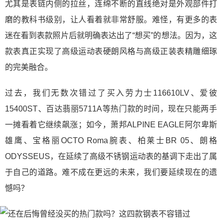
尤其是表链内侧的拉丝，连绵不断的直线绝对是外观部件打
磨的教科书级别，让人看着就非常舒服。难怪，有更多的表
迷在看到表款照片后就明确表达出了“想买”的想法。因为，这
款表真正实现了高级运动表硬朗风格与高级正装表精雕细琢
的完美融合。
过去，我们无数次错过了买入劳力士116610LV、爱彼
15400ST、百达翡丽5711A等热门款的时间，现在只能两手
一摊看着它继续飙涨；如今，萧邦ALPINE EAGLE阿尔卑斯
雄鹰、宝格丽OCTO Roma腕表、柏莱士BR 05、朗格
ODYSSEUS，在延续了高级不锈钢运动表的基调下走出了属
于自己的道路。难不成在更远的未来，我们要延续现在的遗
憾吗？