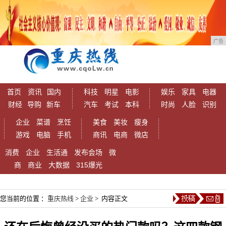
广告
首页
资讯
国内
科技
明星
电影
娱乐
家具
电器
财经
导购
新车
汽车
考试
本科
时尚
人脸
识别
企业
菜谱
烹饪
美食
美妆
瘦身
游戏
电脑
手机
商讯
电商
微店
消费
企业
生活通
发布会场
微
商
商业
大数据
315爆光
您当前的位置 ：
重庆热线
>
企业
> 内容正文