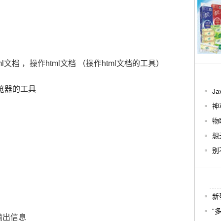
ml文档 ，操作html文档 （操作html文档的工具）
浏览器的工具
J
神
物
想
别
新
“
印输出信息