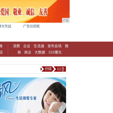
广告
球大作战
广告位招租
身
消费
企业
生活通
发布会场
微
店
商
商业
大数据
315爆光