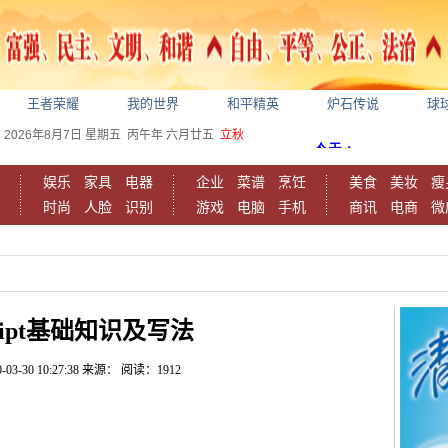
王者荣耀
我的世界
和平精英
炉石传说
球
2026年8月7日
星期五
丙午年 六月廿五
立秋
娱乐
家具
电器
企业
菜谱
烹饪
美食
美妆
瘦
时尚
人脸
识别
游戏
电脑
手机
商讯
电商
微
cript基础知识及写法
-03-30 10:27:38
来源：
阅读：1912