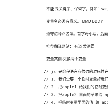
不能 是关键字、保留字。例如：var、fo
变量名必须有意义。 MMD BBD nl →
遵守驼峰命名法。首字母小写，后面单词
推荐翻译网站： 有道 爱词霸
变量案例-交换两个变量
// js 是编程语言有很强的逻辑性
// 1. 我们需要一个临时变量帮我
// 2. 把apple1 给我们的临时变量
// 3. 把apple2 里面的苹果给 ap
// 4. 把临时变量里面的值 给 app