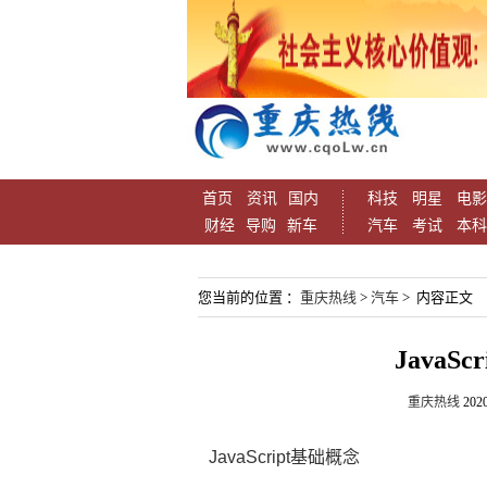
首页
资讯
国内
科技
明星
电影
财经
导购
新车
汽车
考试
本科
您当前的位置 ：
重庆热线
>
汽车
> 内容正文
JavaS
重庆热线
2020
JavaScript基础概念