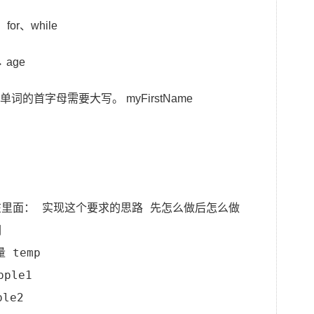
r、while
 age
的首字母需要大写。 myFirstName
在里面： 实现这个要求的思路 先怎么做后怎么做 
们
 temp 
ple1 
le2 