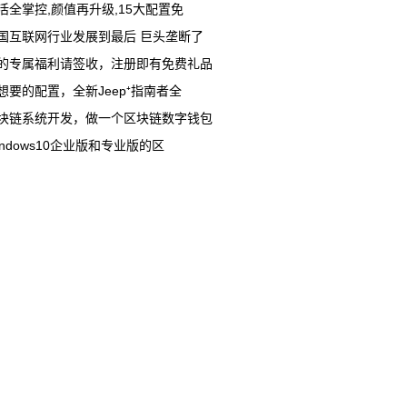
活全掌控,颜值再升级,15大配置免
国互联网行业发展到最后 巨头垄断了
的专属福利请签收，注册即有免费礼品
想要的配置，全新Jeep⁺指南者全
块链系统开发，做一个区块链数字钱包
indows10企业版和专业版的区