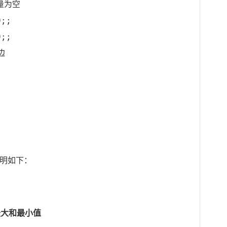
变量为空
9;;
9;;
边
其说明如下：
的最大和最小值