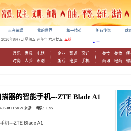
王者荣耀
我的世界
和平精英
炉石传说
球
2026年8月7日
星期五
丙午年 六月廿五
立秋
娱乐
家具
电器
企业
菜谱
烹饪
美食
美妆
瘦
时尚
人脸
识别
游戏
电脑
手机
商讯
电商
微
智能手机---ZTE Blade A1
-05-18 11:58:29
来源：
阅读：1095