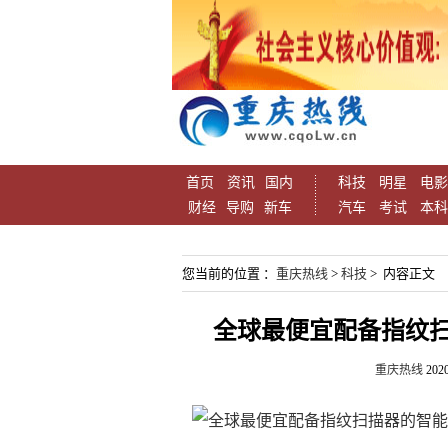
首页
资讯
国内
科技
明星
电影
财经
导购
新车
汽车
考试
本科
您当前的位置 ：
重庆热线
>
科技
> 内容正文
全球最便宜配备指纹扫描器的
重庆热线
2020