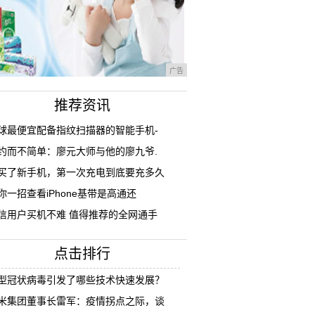
广告
推荐资讯
球最便宜配备指纹扫描器的智能手机-
约而不简单：廖元大师与他的廖九爷.
买了新手机，第一次充电到底要充多久
你一招查看iPhone基带是高通还
信用户买机不难 值得推荐的全网通手
点击排行
型冠状病毒引发了哪些技术快速发展？
米集团董事长雷军：疫情拐点之际，谈