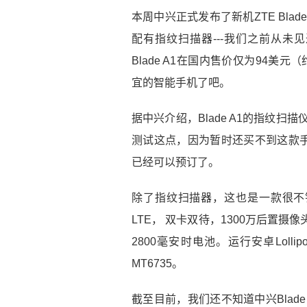
本周中兴正式发布了新机ZTE Bla
配有指纹扫描器---我们之前从未
Blade A1在国内售价仅为94美
宜的智能手机了吧。
据中兴介绍，Blade A1的指纹扫
测试这点，因为暂时还买不到这款
已经可以预订了。
除了指纹扫描器，这也是一款很不错
LTE， 双卡双待，1300万后置摄
2800毫安时电池。运行安卓Loll
MT6735。
截至目前，我们还不知道中兴Blad