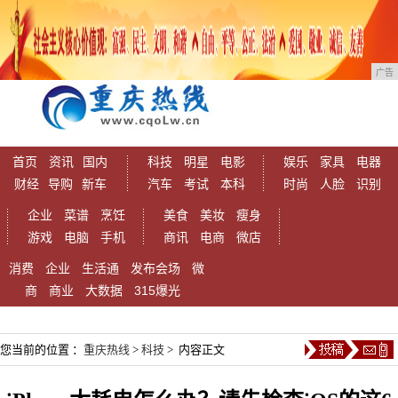
广告
首页
资讯
国内
科技
明星
电影
娱乐
家具
电器
财经
导购
新车
汽车
考试
本科
时尚
人脸
识别
企业
菜谱
烹饪
美食
美妆
瘦身
游戏
电脑
手机
商讯
电商
微店
消费
企业
生活通
发布会场
微
商
商业
大数据
315爆光
您当前的位置 ：
重庆热线
>
科技
> 内容正文