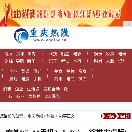
广告
首页
资讯
国内
科技
明星
电影
娱乐
家具
电器
财经
导购
新车
汽车
考试
本科
时尚
人脸
识别
企业
菜谱
烹饪
美食
美妆
瘦身
游戏
电脑
手机
商讯
电商
微店
消费
企业
生活通
发布会场
微
商
商业
大数据
315爆光
您当前的位置 ：
重庆热线
>
科技
> 内容正文