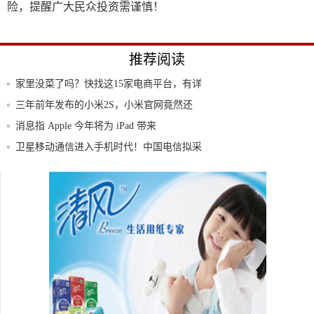
险，提醒广大民众投资需谨慎！
推荐阅读
家里没菜了吗？快找这15家电商平台，有详
细攻
三年前年发布的小米2S，小米官网竟然还
在卖！
消息指 Apple 今年将为 iPad 带来
卫星移动通信进入手机时代！中国电信拟采
购10
专访PHONETOUCEO郑益文:我们不玩情
爱乐居轻钢别墅，一栋让人惊艳的房屋