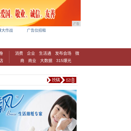
广告
球大作战
广告位招租
身
消费
企业
生活通
发布会场
微
店
商
商业
大数据
315爆光