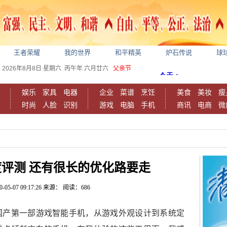
王者荣耀
我的世界
和平精英
炉石传说
球
2026年8月8日
星期六
丙午年 六月廿六
父亲节
娱乐
家具
电器
企业
菜谱
烹饪
美食
美妆
瘦
时尚
人脸
识别
游戏
电脑
手机
商讯
电商
微
评测 还有很长的优化路要走
0-05-07 09:17:26
来源：
阅读：686
国产第一部游戏智能手机，从游戏外观设计到系统定