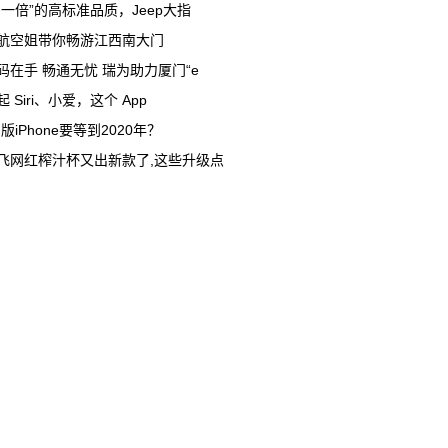
多一倍”的高标准品质，Jeep大指
航空姐带你畅游江西南大门
码在手 畅通无忧 瑞为助力厦门“e
起 Siri、小爱，这个 App
G版iPhone要等到2020年？
飞网红榨汁杯又出新款了,这些升级点