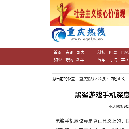
首页
资讯
国内
科技
明星
电影
财经
导购
新车
汽车
考试
本科
您当前的位置 ：
重庆热线
>
科技
> 内容正文
黑鲨游戏手机深度
重庆热线
202
黑鲨手机
应该算是真正意义上的，