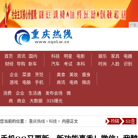
广告
首页
资讯
国内
科技
明星
电影
娱乐
家具
电器
财经
导购
新车
汽车
考试
本科
时尚
人脸
识别
企业
菜谱
烹饪
美食
美妆
瘦身
游戏
电脑
手机
商讯
电商
微店
消费
企业
生活通
发布会场
微
商
商业
大数据
315爆光
您当前的位置 ：
重庆热线
>
科技
> 内容正文