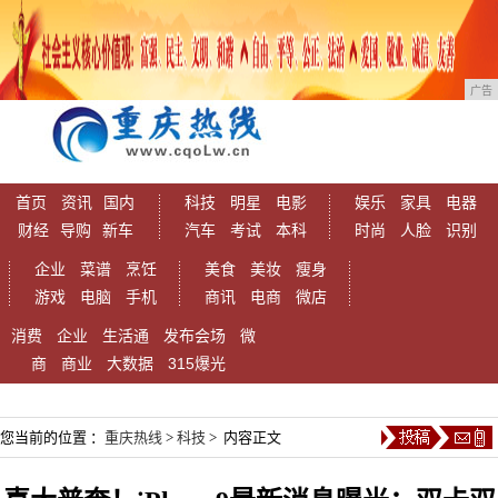
广告
首页
资讯
国内
科技
明星
电影
娱乐
家具
电器
财经
导购
新车
汽车
考试
本科
时尚
人脸
识别
企业
菜谱
烹饪
美食
美妆
瘦身
游戏
电脑
手机
商讯
电商
微店
消费
企业
生活通
发布会场
微
商
商业
大数据
315爆光
您当前的位置 ：
重庆热线
>
科技
> 内容正文