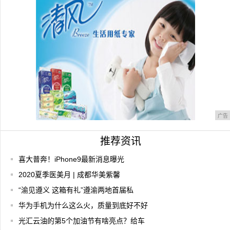
你的疑
Jitterbug手机测评：老人机里面的战斗
广告
推荐资讯
喜大普奔！iPhone9最新消息曝光
2020夏季医美月 | 成都华美紫馨
“渝见遵义 这箱有礼”遵渝两地首届私
华为手机为什么这么火，质量到底好不好
光汇云油的第5个加油节有啥亮点？给车