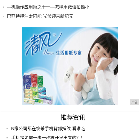
拉直接
手机操作应用篇之十一—怎样用微信拍摄小
视频发
巴菲特押注太阳能 光伏迎来新纪元
小米Max2评测：不知道的还以为是个充电
宝
iPhone去水印的方法，如此简单，晓得的人
广告
推荐资讯
N家公司都在绞杀手机背部指纹 看谁吃
手机是如何一步一步被开发出来的？!