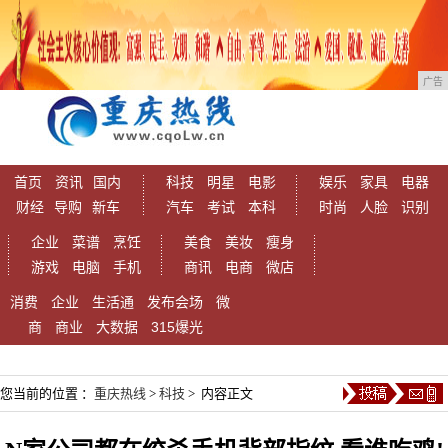
广告
首页
资讯
国内
科技
明星
电影
娱乐
家具
电器
财经
导购
新车
汽车
考试
本科
时尚
人脸
识别
企业
菜谱
烹饪
美食
美妆
瘦身
游戏
电脑
手机
商讯
电商
微店
消费
企业
生活通
发布会场
微
商
商业
大数据
315爆光
您当前的位置 ：
重庆热线
>
科技
> 内容正文