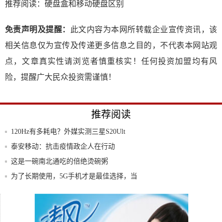
推荐阅读：
硬盘盒和移动硬盘区别
免责声明及提醒：
此文内容为本网所转载企业宣传资讯，该
相关信息仅为宣传及传递更多信息之目的，不代表本网站观
点，文章真实性请浏览者慎重核实！任何投资加盟均有风
险，提醒广大民众投资需谨慎！
推荐阅读
120Hz有多耗电？外媒实测三星S20Ult
泰安移动：抗击疫情政企人在行动
这是一碗南北通吃的倍绝烫碗粥
为了长期使用，5G手机才是最佳选择，当
前最值
目前最值得入手的两款华为手机！价格已降
至冰点
索尼5G旗舰终于发布！屏幕、拍照一流，
骁龙8