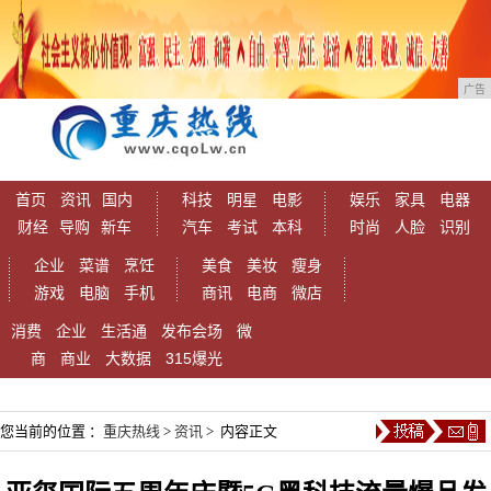
广告
首页
资讯
国内
科技
明星
电影
娱乐
家具
电器
财经
导购
新车
汽车
考试
本科
时尚
人脸
识别
企业
菜谱
烹饪
美食
美妆
瘦身
游戏
电脑
手机
商讯
电商
微店
消费
企业
生活通
发布会场
微
商
商业
大数据
315爆光
您当前的位置 ：
重庆热线
>
资讯
> 内容正文