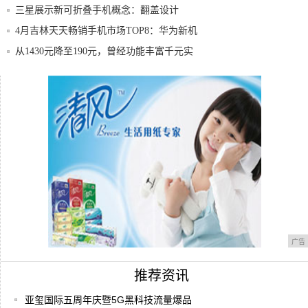
卸电
三星展示新可折叠手机概念：翻盖设计
4月吉林天天畅销手机市场TOP8：华为新机
霸
从1430元降至190元，曾经功能丰富千元实
华为超薄旗舰，麒麟960+2K屏，6G+64
三星概念新机：旋转式摄像头+曲面屏+6.47
广告
推荐资讯
亚玺国际五周年庆暨5G黑科技流量爆品