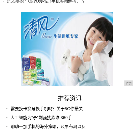
年，
比5G靠谱？OPPO瀑布屏手机多图解析，五
大
5G来了！用不用换手机？资费贵吗？对你
有什么
拍照还需用相机？这几款热门拍照手机不容
错过!
广告
推荐资讯
需要换卡换号换手机吗？关于5G你最关
人工智能为“矛”剿骚扰欺诈 360手
聊聊一加手机的海外策略，及早布局以及