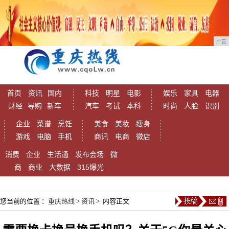
广告
首页
资讯
国内
科技
明星
电影
娱乐
家具
电器
财经
导购
新车
汽车
考试
本科
时尚
人脸
识别
企业
菜谱
烹饪
美食
美妆
瘦身
游戏
电脑
手机
商讯
电商
微店
消费
企业
生活通
发布会场
微
商
商业
大数据
315爆光
您当前的位置 ：
重庆热线
>
资讯
> 内容正文