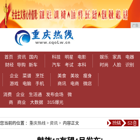
广告
首页
资讯
国内
科技
明星
电影
娱乐
家具
电器
财经
导购
新车
汽车
考试
本科
时尚
人脸
识别
企业
菜谱
烹饪
美食
美妆
瘦身
游戏
电脑
手机
商讯
电商
微店
消费
企业
生活通
发布会场
微
商
商业
大数据
315爆光
您当前的位置 ：
重庆热线
>
资讯
> 内容正文