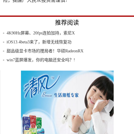
险，提醒广大民众投资需谨慎！
推荐阅读
4K90Hz屏幕、20fps连拍加持，索尼X
iOS13.4beta3来了，新增无线恢复功
甜品级显卡市场的搅局者！华硕RadeonRX
win7蓝屏爆发，你的电脑还安全吗？!
三门峡上线“移动菜篮子”让百姓吃上放心
菜!
5G、Wi-Fi 6+合体！华为超强路由器5