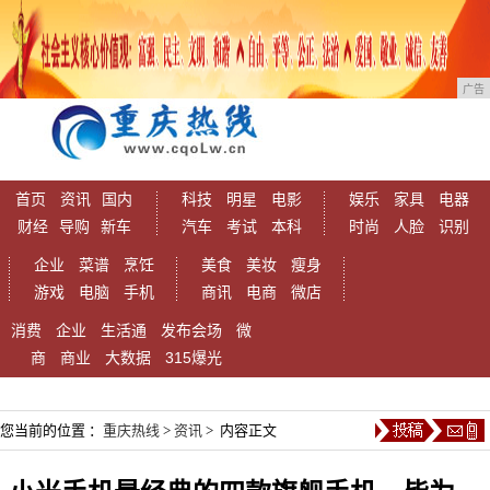
广告
首页
资讯
国内
科技
明星
电影
娱乐
家具
电器
财经
导购
新车
汽车
考试
本科
时尚
人脸
识别
企业
菜谱
烹饪
美食
美妆
瘦身
游戏
电脑
手机
商讯
电商
微店
消费
企业
生活通
发布会场
微
商
商业
大数据
315爆光
您当前的位置 ：
重庆热线
>
资讯
> 内容正文