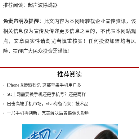
推荐阅读：
超声波除螨器
免责声明及提醒：
此文内容为本网所转载企业宣传资讯，该
相关信息仅为宣传及传递更多信息之目的，不代表本网站观
点，文章真实性请浏览者慎重核实！任何投资加盟均有风
险，提醒广大民众投资需谨慎！
推荐阅读
IPhone X惨遭秒杀 这部苹果手机用户多
5G上网需要换手机还是手机号？还是两样
都得换
出击高端手机市场，vivo有备而来：技术品
质
一加手机再创新，完美解决后置摄像头影响
美观问
让人爱不释手？华为手机管家原来这样强
大！
vivo X30 Pro上手体验：60倍超级