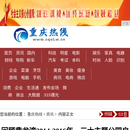
广告
首页
资讯
国内
科技
明星
电影
娱乐
家具
电器
财经
导购
新车
汽车
考试
本科
时尚
人脸
识别
企业
菜谱
烹饪
美食
美妆
瘦身
游戏
电脑
手机
商讯
电商
微店
消费
企业
生活通
发布会场
微
商
商业
大数据
315爆光
您当前的位置 ：
重庆热线
>
资讯
> 内容正文