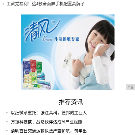
群众办
工薪党福利！这4款全面屏手机配置高牌子
硬，最
刘作虎最经典的一加手机，性能强悍，美到
窒息，
首家华为授权体验店Plus今天在武汉汉街开
业
广告
推荐资讯
以细微承重托：张江高科，德邦的工业大
方振科技携手战略伙伴达成AI产业赋能
清明首日交通运输执法严查护航，筑牢出