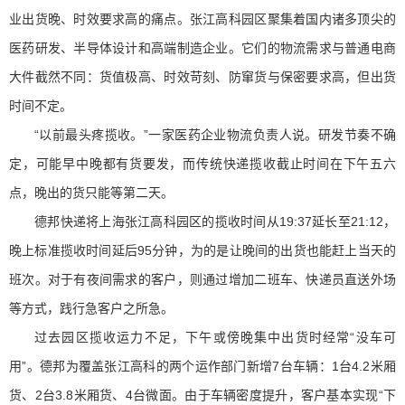
业出货晚、时效要求高的痛点。张江高科园区聚集着国内诸多顶尖的
医药研发、半导体设计和高端制造企业。它们的物流需求与普通电商
大件截然不同：货值极高、时效苛刻、防窜货与保密要求高，但出货
时间不定。
“以前最头疼揽收。”一家医药企业物流负责人说。研发节奏不确
定，可能早中晚都有货要发，而传统快递揽收截止时间在下午五六
点，晚出的货只能等第二天。
德邦快递将上海张江高科园区的揽收时间从19:37延长至21:12，
晚上标准揽收时间延后95分钟，为的是让晚间的出货也能赶上当天的
班次。对于有夜间需求的客户，则通过增加二班车、快递员直送外场
等方式，践行急客户之所急。
过去园区揽收运力不足，下午或傍晚集中出货时经常“没车可
用”。德邦为覆盖张江高科的两个运作部门新增7台车辆：1台4.2米厢
货、2台3.8米厢货、4台微面。由于车辆密度提升，客户基本实现“下