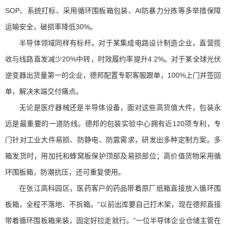
SOP、系统打标、采用循环围板箱包装、AI防暴力分拣等多举措保障
运输安全，破损率降低30%。
半导体领域同样有标杆。对于某集成电路设计制造企业，直营揽
收与线路直发减少20%中转，时效履约率提升4.2%。对于某全球光伏
逆变器出货量第一的企业，德邦配置专职客服跟单，100%上门并签回
单，解决末端交付痛点。
无论是医疗器械还是半导体设备，面对这些高货值大件，包装永
远是最重要的一道防线。德邦的包装实验中心拥有近120项专利，专
门针对工业大件易损、防静电、防震需求，研发出多种定制方案。多
箱发货时，用加托和蜂窝板保护顶部及易损部位；高价值货物采用循
环围板箱，防潮抗压，还可重复使用。
在张江高科园区，医药客户的药品带着原厂纸箱直接放入循环围
板箱，全程不落地、不拆箱。“以前出库要自己打木架，现在德邦直接
带着循环围板箱来装，固定好拉走就行。”一位半导体企业仓储主管在