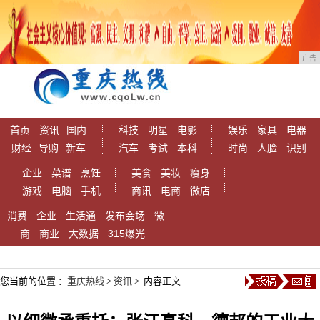
广告
首页
资讯
国内
科技
明星
电影
娱乐
家具
电器
财经
导购
新车
汽车
考试
本科
时尚
人脸
识别
企业
菜谱
烹饪
美食
美妆
瘦身
游戏
电脑
手机
商讯
电商
微店
消费
企业
生活通
发布会场
微
商
商业
大数据
315爆光
您当前的位置 ：
重庆热线
>
资讯
> 内容正文