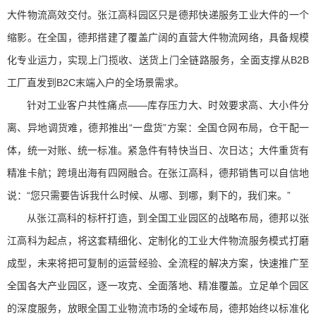
大件物流高效交付。张江高科园区只是德邦快递服务工业大件的一个
缩影。在全国，德邦搭建了覆盖广阔的直营大件物流网络，具备规模
化专业运力，实现上门揽收、送货上门全链路服务，全面支撑从B2B
工厂直发到B2C末端入户的全场景需求。
针对工业客户共性痛点——库存压力大、时效要求高、大小件分
离、异地调货难，德邦推出“一盘货”方案：全国仓网布局，仓干配一
体，统一对账、统一标准。紧急件有特快当日、次日达；大件重货有
精准卡航；跨境出海有四网融合。在张江高科，德邦销售可以自信地
说：“您只需要告诉我什么时候、从哪、到哪，剩下的，我们来。”
从张江高科的标杆打造，到全国工业园区的战略布局，德邦以张
江高科为起点，将这套精细化、定制化的工业大件物流服务模式打磨
成型，未来将把可复制的运营经验、全流程的解决方案，快速推广至
全国各大产业园区，逐一攻克、全面落地、精准覆盖。立足单个园区
的深度服务，放眼全国工业物流市场的全域布局，德邦始终以标准化