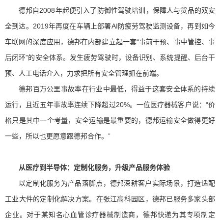
德邦自2008年起便引入了防御性驾驶培训，保障人与货品的双安
全到达。2019年再度在车辆上部署AI防疲劳驾驶监测设备，再到如今
车联网的深度应用，德邦在内部建立起一套“事前干预、事中管控、事
后闭环”的安全体系。发生疲劳驾驶时，设备识别、系统提醒、后台干
预、人工电话介入，力求把所有安全管理抓在前端。
德邦百万公里事故率在行业中最低，得益于这套安全体系的持续
运行，且近五年事故率连续下降超过20%。一位医疗器械客户说：“价
格只是其中一个考量，安全运输是最重要的，德邦运输安全做得更好
一些，所以也更愿意跟德邦合作。”
从医疗到半导体：定制化服务，升级产品服务体验
以定制
化服务为产品落脚点，德邦深耕客户实际场景，打造适配
工业大件的定制化解决方案。在张江高科园区，德邦已服务多家头部
企业。对于某知名心血管诊疗器械制造商，德邦快递为其专项制定