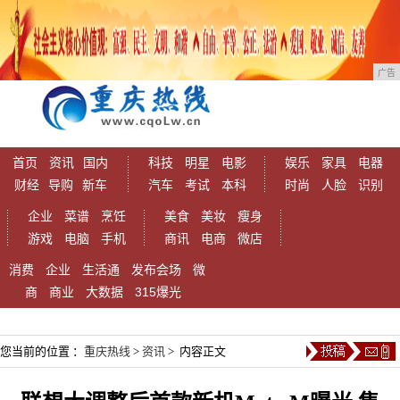
广告
首页
资讯
国内
科技
明星
电影
娱乐
家具
电器
财经
导购
新车
汽车
考试
本科
时尚
人脸
识别
企业
菜谱
烹饪
美食
美妆
瘦身
游戏
电脑
手机
商讯
电商
微店
消费
企业
生活通
发布会场
微
商
商业
大数据
315爆光
您当前的位置 ：
重庆热线
>
资讯
> 内容正文