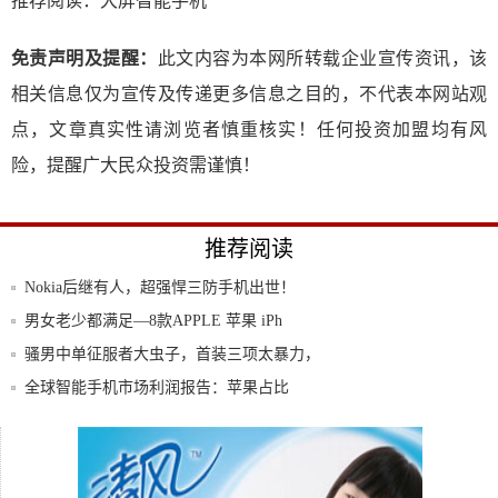
推荐阅读：
大屏智能手机
免责声明及提醒：
此文内容为本网所转载企业宣传资讯，该
相关信息仅为宣传及传递更多信息之目的，不代表本网站观
点，文章真实性请浏览者慎重核实！任何投资加盟均有风
险，提醒广大民众投资需谨慎！
推荐阅读
Nokia后继有人，超强悍三防手机出世！
男女老少都满足—8款APPLE 苹果 iPh
骚男中单征服者大虫子，首装三项太暴力，
后期一
全球智能手机市场利润报告：苹果占比
66%，三
北斗系统完成全球布局，几米4G北斗车载
定位终
冬天依然续航持久 大屏长续航手机推荐