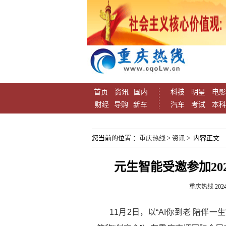
首页
资讯
国内
科技
明星
电影
财经
导购
新车
汽车
考试
本科
您当前的位置 ：
重庆热线
>
资讯
> 内容正文
元生智能受邀参加20
重庆热线
2024
11月2日，以“AI你到老 陪伴一