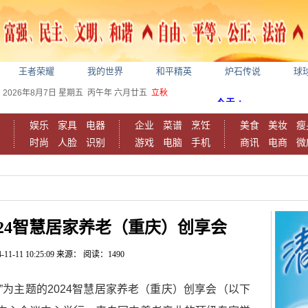
王者荣耀
我的世界
和平精英
炉石传说
球
2026年8月7日
星期五
丙午年 六月廿五
立秋
娱乐
家具
电器
企业
菜谱
烹饪
美食
美妆
瘦
时尚
人脸
识别
游戏
电脑
手机
商讯
电商
微
24智慧居家养老（重庆）创享会
-11-11 10:25:09
来源：
阅读：1490
生”为主题的2024智慧居家养老（重庆）创享会（以下