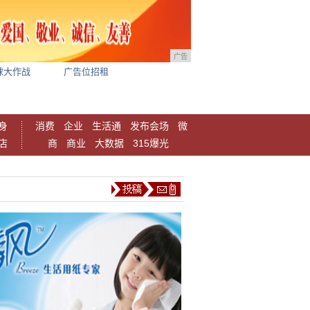
广告
球大作战
广告位招租
身
消费
企业
生活通
发布会场
微
店
商
商业
大数据
315爆光