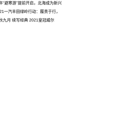
年“避寒游”提前开启，北海成为新兴
021一汽丰田绿岭行动：履责于行，
秋九月 续写经典 2021皇冠威尔