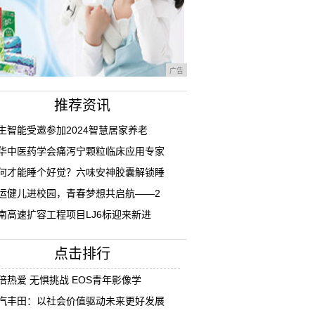
广告
推荐资讯
生智能受邀参加2024智慧居家养老
华中医药学会痛泻宁颗粒临床应用专家
何才能睡个好觉？六味安神胶囊解锁睡
运健儿进校园，青春梦想共启航——2
南高速扩容工程项目LJ6标迎来新进
点击排行
倍热爱 无惧挑战 EOS青年影像学
汽丰田：以社会价值驱动未来更好发展