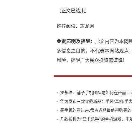
（正文已结束）
推荐阅读：
旗龙网
免责声明及提醒：
此文内容为本网
多信息之目的，不代表本网站观点
风险，提醒广大民众投资需谨慎！
罗永浩、锤子手机团队是如何在产品上
华为发布三款穿戴新品：手环/耳机/手
买手机的看过来,盘点近期最值得购买的
几款被称为“显卡杀手”的单机游戏，电
华为P8真机图正式亮相:背面好眼熟