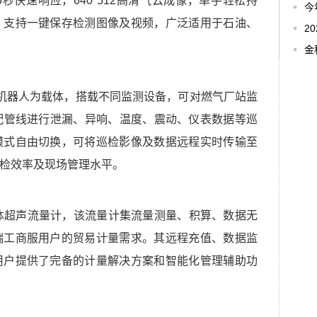
5秒快速响应，640*512高清气云成像，单手轻松持
今
，支持一键保存检测图像及视频，广泛适用于石油、
2
金
机器人为载体，搭载不同监测设备，可对燃气厂站监
配管线进行泄漏、异响、温度、震动、仪表数据等巡
模式自由切换，可将巡检影像及数据远程实时传输至
巡检效率及现场管理水平。
气体超声流量计，该流量计集流量测量、积算、数据无
端工商服用户的贸易计量需求。其远程充值、数据监
用户提供了完备的计量解决方案和智能化管理辅助功