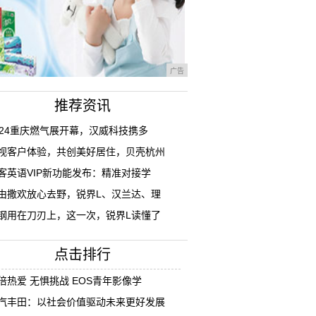
广告
推荐资讯
024重庆燃气展开幕，汉威科技携多
视客户体验，共创美好居住，贝壳杭州
客英语VIP新功能发布：精准对接学
由撒欢放心去野，锐界L、汉兰达、理
钢用在刀刃上，这一次，锐界L读懂了
点击排行
倍热爱 无惧挑战 EOS青年影像学
汽丰田：以社会价值驱动未来更好发展