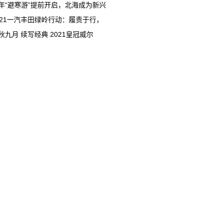
年“避寒游”提前开启，北海成为新兴
021一汽丰田绿岭行动：履责于行，
秋九月 续写经典 2021皇冠威尔