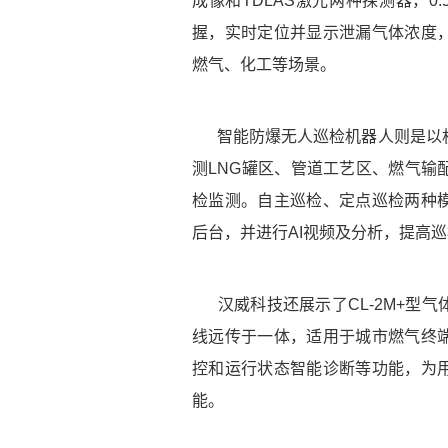
成像和TDLAS激光两种探测器，0.
握，实时定位并显示泄漏气体浓度
燃气、化工等场景。
智能防爆无人巡检机器人则是以
测LNG罐区、管道工艺区、燃气输
检监测。自主巡检、定点巡检两种
后台，并进行AI视频及分析，提高
汉威科技还展示了CL-2M+型
线远传于一体，适用于城市燃气终
控和运行状态智能诊断等功能，为
能。