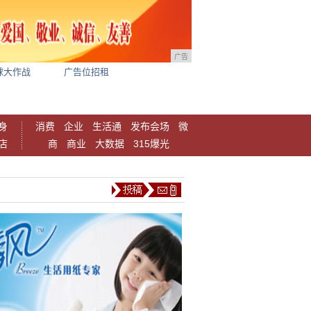
广告
球大作战
广告位招租
身
消费
企业
生活通
发布会场
微
店
商
商业
大数据
315爆光