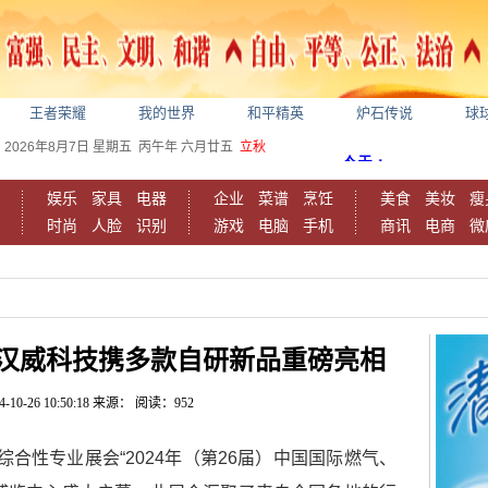
王者荣耀
我的世界
和平精英
炉石传说
球
2026年8月7日
星期五
丙午年 六月廿五
立秋
娱乐
家具
电器
企业
菜谱
烹饪
美食
美妆
瘦
时尚
人脸
识别
游戏
电脑
手机
商讯
电商
微
，汉威科技携多款自研新品重磅亮相
4-10-26 10:50:18
来源：
阅读：952
性专业展会“2024年（第26届）中国国际燃气、