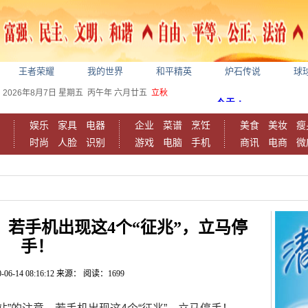
王者荣耀
我的世界
和平精英
炉石传说
球
2026年8月7日
星期五
丙午年 六月廿五
立秋
娱乐
家具
电器
企业
菜谱
烹饪
美食
美妆
瘦
时尚
人脸
识别
游戏
电脑
手机
商讯
电商
微
，若手机出现这4个“征兆”，立马停
手！
-06-14 08:16:12
来源：
阅读：1699