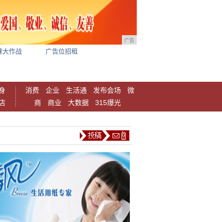
广告
球大作战
广告位招租
身
消费
企业
生活通
发布会场
微
店
商
商业
大数据
315爆光