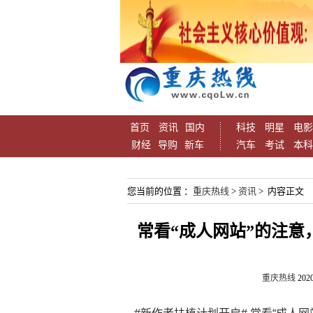
首页
资讯
国内
科技
明星
电影
财经
导购
新车
汽车
考试
本科
您当前的位置 ：
重庆热线
>
资讯
> 内容正文
常看“成人网站”的注意
重庆热线
2020