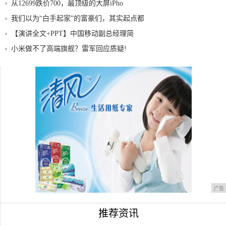
从12699跌价700，最顶级的大屏iPho
我们以为“白手起家”的富豪们，其实起点都
比我
【演讲全文+PPT】中国移动副总经理简
勤：5
小米做不了高端旗舰？雷军回应质疑!
最近我迷上用这个菜当午餐，盐都不用放，
两分钟
松鼠AI创始人栗浩洋：全员工资3.5折 核心
广告
推荐资讯