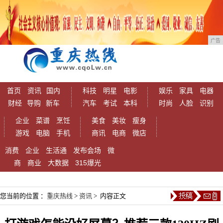
广告
首页
资讯
国内
科技
明星
电影
娱乐
家具
电器
财经
导购
新车
汽车
考试
本科
时尚
人脸
识别
企业
菜谱
烹饪
美食
美妆
瘦身
游戏
电脑
手机
商讯
电商
微店
消费
企业
生活通
发布会场
微
商
商业
大数据
315爆光
您当前的位置 ：
重庆热线
>
资讯
> 内容正文