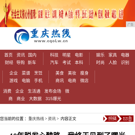
广告
首页
资讯
国内
科技
明星
电影
娱乐
家具
电器
财经
导购
新车
汽车
考试
本科
时尚
人脸
识别
企业
菜谱
烹饪
美食
美妆
瘦身
游戏
电脑
手机
商讯
电商
微店
消费
企业
生活通
发布会场
微
商
商业
大数据
315爆光
您当前的位置 ：
重庆热线
>
资讯
> 内容正文